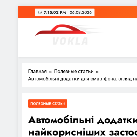
Перейти
7:15:03 PM
06.08.2026
к
содержимому
vokla.vn.ua
Главная
Полезные статьи
Автомобільні додатки для смартфона: огляд на
ПОЛЕЗНЫЕ СТАТЬИ
Автомобільні додатк
найкорисніших застос