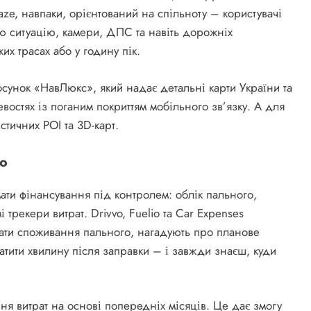
ze, навпаки, орієнтований на спільноту – користувачі
 ситуацію, камери, ДПС та навіть дорожніх
их трасах або у годину пік.
осунок «НавЛюкс», який надає детальні карти України та
востях із поганим покриттям мобільного зв’язку. А для
тичних POI та 3D-карт.
то
мати фінансування під контролем: облік пального,
 трекери витрат. Drivvo, Fuelio та Car Expenses
вати споживання пального, нагадують про планове
атити хвилину після заправки – і завжди знаєш, куди
я витрат на основі попередніх місяців. Це дає змогу