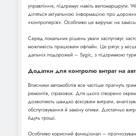
управління, підтримує навіть веломаршрути. Wa
діляться актуальною інформацією про дорожню
«контролерів». Особливо це виручає на заміськ
Серед локальних рішень уваги заслуговує заст
можливість працювати офлайн. Це рятує у місце
дальніх подорожей – Sygic, з підтримкою турис
Додатки для контролю витрат на ав
Власники автомобілів все частіше прагнуть три
ремонтів, страховок. Для цього створено окремі
дозволяють швидко фіксувати витрати, аналізу
обслуговування й заміну оливи. Достатньо витр
йдуть гроші.
Особливо корисний функціонал – прогнозуванн