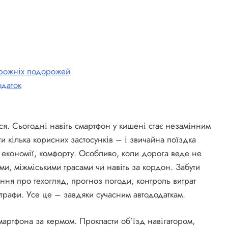
орожніх подорожей
одаток
ься. Сьогодні навіть смартфон у кишені стає незамінним
и кілька корисних застосунків – і звичайна поїздка
, економії, комфорту. Особливо, коли дорога веде не
и, міжміськими трасами чи навіть за кордон. Забути
ня про техогляд, прогноз погоди, контроль витрат
штрафи. Усе це – завдяки сучасним автододаткам.
мартфона за кермом. Прокласти об’їзд навігатором,