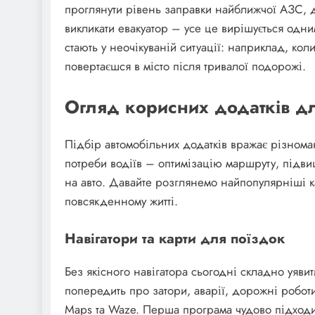
проглянути рівень заправки найближчої АЗС, 
викликати евакуатор – усе це вирішується одн
стають у неочікуваній ситуації: наприклад, к
повертаєшся в місто після тривалої подорожі.
Огляд корисних додатків для
Підбір автомобільних додатків вражає різноман
потреби водіїв – оптимізацію маршруту, підв
на авто. Давайте розглянемо найпопулярніші ка
повсякденному житті.
Навігатори та карти для поїздок
Без якісного навігатора сьогодні складно уяви
попередить про затори, аварії, дорожні робот
Maps та Waze. Перша програма чудово підходи