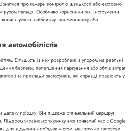
дізнатися про камери контролю швидкості або екстрено
им рухом пальця. Особливо корисними такі інструменти
оли вночі шукаєш найближчу шиномонтажку або
 автомобілістів
іттям. Більшість із них розроблені з упором на реальні
ищення безпеки, полегшення паркування або облік витрат
тегорії та приклади застосунків, які справді працюють у
ти далеку поїздку. Він підкаже оптимальний маршрут,
и. Лідером українського ринку вже тривалий час є Google
ть для щоденних поїздок містом, має зручне голосове