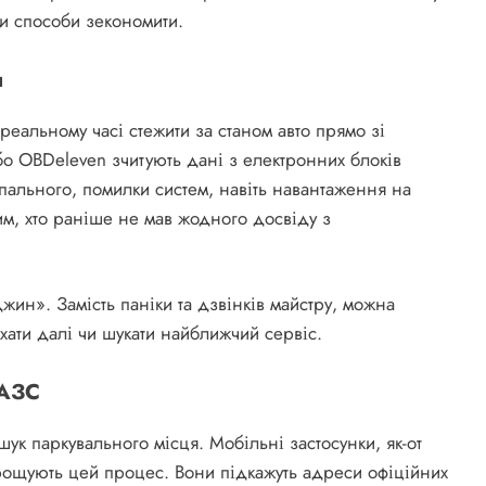
ти способи зекономити.
я
реальному часі стежити за станом авто прямо зі
бо OBDeleven зчитують дані з електронних блоків
пального, помилки систем, навіть навантаження на
тим, хто раніше не мав жодного досвіду з
джин». Замість паніки та дзвінків майстру, можна
хати далі чи шукати найближчий сервіс.
 АЗС
шук паркувального місця. Мобільні застосунки, як-от
спрощують цей процес. Вони підкажуть адреси офіційних