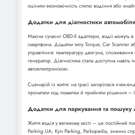
оцінити економічність стилю водіння або знай
Додатки для діагностики автомобіл
Маючи сучасні OBD-II адаптери, водії можуть в 
смартфона. Додатки типу Torque, Car Scanner а
управління: температуру двигуна, споживання 
генератор. Діагностика стала доступна навіть 
автоелектронікою.
Сценарій із життя: на трасі загорілася «чек-ен
прочитати код помилки й прийняти рішення – ї
Додатки для паркування та пошуку
Життя водія у великому місті – це постійний по
Parking UA, Kyiv Parking, Parkopedia, значно 