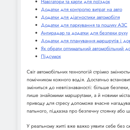
Навігатори та карти для поїздок
Додатки для контролю витрат на авто
Додатки для діагностики автомобіля
Додатки для паркування та пошуку АЗС
Антирадар та додатки для безпеки руху
Додатки для планування маршрутів і д
Як обрати оптимальний автомобільний д
Підсумок
Світ автомобільних технологій стрімко змінюєт
помічником кожного водія. Достатньо встановит
зміниться до невпізнаваності: більше безпеки
лише знайомими маршрутами, а й новими містам
приводу для стресу допоможе вчасне нагадуван
пального, підказка про безпечну стоянку або 
У реальному житті вже важко уявити себе без с