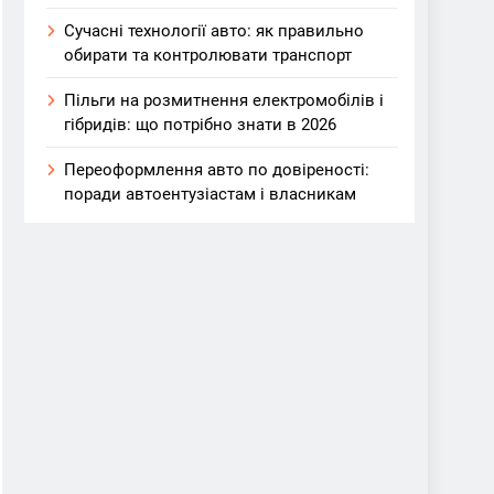
Сучасні технології авто: як правильно
обирати та контролювати транспорт
Пільги на розмитнення електромобілів і
гібридів: що потрібно знати в 2026
Переоформлення авто по довіреності:
поради автоентузіастам і власникам