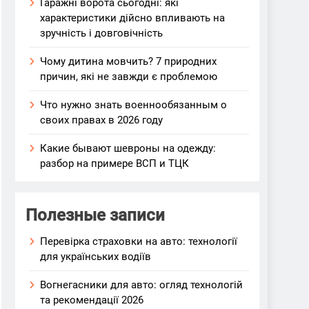
Гаражні ворота сьогодні: які
характеристики дійсно впливають на
зручність і довговічність
Чому дитина мовчить? 7 природних
причин, які не завжди є проблемою
Что нужно знать военнообязанным о
своих правах в 2026 году
Какие бывают шевроны на одежду:
разбор на примере ВСП и ТЦК
Полезные записи
Перевірка страховки на авто: технології
для українських водіїв
Вогнегасники для авто: огляд технологій
та рекомендації 2026