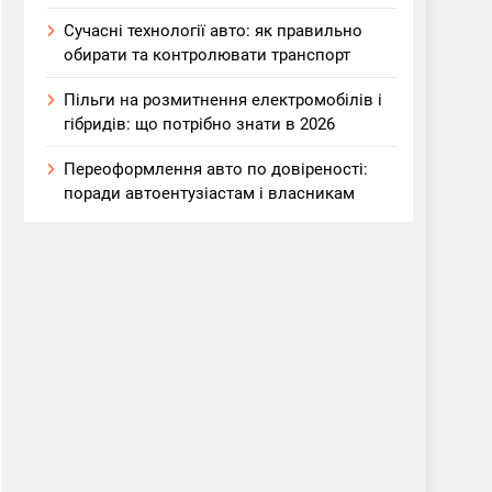
Сучасні технології авто: як правильно
обирати та контролювати транспорт
Пільги на розмитнення електромобілів і
гібридів: що потрібно знати в 2026
Переоформлення авто по довіреності:
поради автоентузіастам і власникам