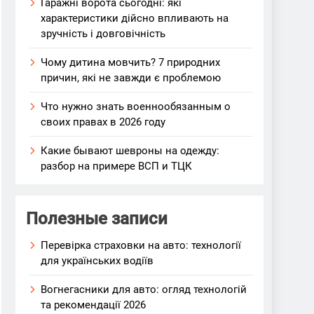
Гаражні ворота сьогодні: які
характеристики дійсно впливають на
зручність і довговічність
Чому дитина мовчить? 7 природних
причин, які не завжди є проблемою
Что нужно знать военнообязанным о
своих правах в 2026 году
Какие бывают шевроны на одежду:
разбор на примере ВСП и ТЦК
Полезные записи
Перевірка страховки на авто: технології
для українських водіїв
Вогнегасники для авто: огляд технологій
та рекомендації 2026