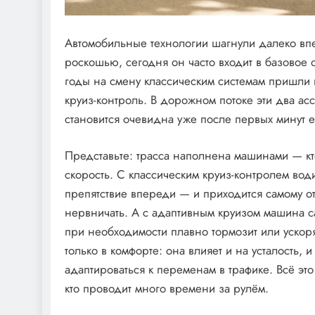
Автомобильные технологии шагнули далеко впе
роскошью, сегодня он часто входит в базовое
годы на смену классическим системам пришли
круиз-контроль. В дорожном потоке эти два ас
становится очевидна уже после первых минут 
Представьте: трасса наполнена машинами — кто-
скорость. С классическим круиз-контролем во
препятствие впереди — и приходится самому от
нервничать. А с адаптивным круизом машина са
при необходимости плавно тормозит или ускоря
только в комфорте: она влияет и на усталость, и
адаптироваться к переменам в трафике. Всё эт
кто проводит много времени за рулём.