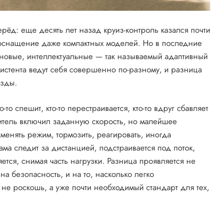
рёд: еще десять лет назад круиз-контроль казался почти
 оснащение даже компактных моделей. Но в последние
 новые, интеллектуальные — так называемый адаптивный
систента ведут себя совершенно по-разному, и разница
езды.
то спешит, кто-то перестраивается, кто-то вдруг сбавляет
дитель включил заданную скорость, но малейшее
менять режим, тормозить, реагировать, иногда
ма следит за дистанцией, подстраивается под поток,
ется, снимая часть нагрузки. Разница проявляется не
 на безопасность, и на то, насколько легко
о не роскошь, а уже почти необходимый стандарт для тех,