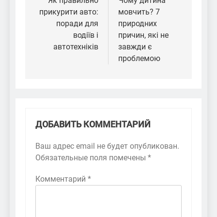
по
Як правильно
Чому дитина
прикурити авто:
мовчить? 7
записям
поради для
природних
водіїв і
причин, які не
автотехніків
завжди є
проблемою
ДОБАВИТЬ КОММЕНТАРИЙ
Ваш адрес email не будет опубликован.
Обязательные поля помечены
*
Комментарий
*