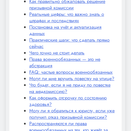
Как правильно обжаловать решение
призывной комиссии
Реальные цифры: что важно знать о
штрафах и последствиях
Постановка на учёт и актуализация
данных
Практические шаги: что сделать прямо
сейчас
Чего точно не стоит делать
Права военнообязанных — это не
абстракция
FAQ: частые вопросы военнообязанных
Могут ли мне вручить повестку на улице?
Что будет, если я не приду по повестке
на медкомиссию?
Как оформить отсрочку по состоянию
здоровья?
Могу ли я обратиться к юристу, если уже
получил отказ призывной комиссии?
Распространяются ли права
военнообязанных на тех, кто живёт за