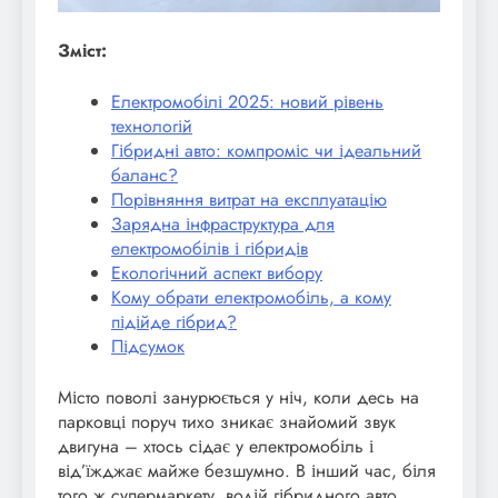
Зміст:
Електромобілі 2025: новий рівень
технологій
Гібридні авто: компроміс чи ідеальний
баланс?
Порівняння витрат на експлуатацію
Зарядна інфраструктура для
електромобілів і гібридів
Екологічний аспект вибору
Кому обрати електромобіль, а кому
підійде гібрид?
Підсумок
Місто поволі занурюється у ніч, коли десь на
парковці поруч тихо зникає знайомий звук
двигуна – хтось сідає у електромобіль і
від’їжджає майже безшумно. В інший час, біля
того ж супермаркету, водій гібридного авто