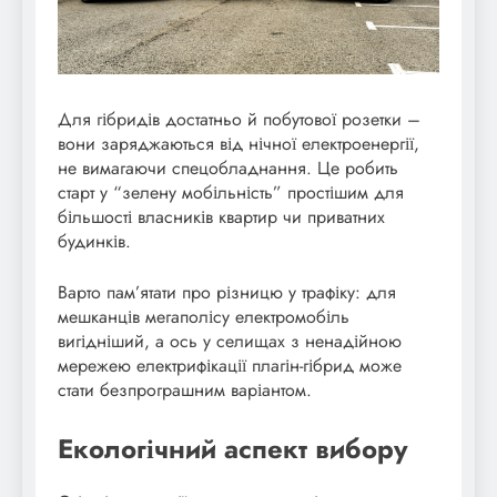
Для гібридів достатньо й побутової розетки –
вони заряджаються від нічної електроенергії,
не вимагаючи спецобладнання. Це робить
старт у “зелену мобільність” простішим для
більшості власників квартир чи приватних
будинків.
Варто пам’ятати про різницю у трафіку: для
мешканців мегаполісу електромобіль
вигідніший, а ось у селищах з ненадійною
мережею електрифікації плагін-гібрид може
стати безпрограшним варіантом.
Екологічний аспект вибору