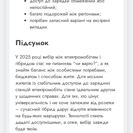
доступ до зарядки обмежений або
непостійний;
багато подорожей між регіонами;
потрібен запасний варіант на екстрені
випадки.
Підсумок
У 2025 році вибір між електромобілем і
гібридом стає не питанням “чи варто?”, а як
знайти баланс між особистими потребами,
бюджетом і способом життя. Для міських
жителів із стабільним доступом до зарядних
станцій електромобіль стане ідеальним другом
у щоденних справах. Для тих, хто цінує
універсальність і не хоче залежати від розетки
– сучасний гібрид дарує відчуття впевненості
на будь-яких маршрутах. Технології стають
дедалі доступнішими, а отже, вибір завжди
буде твоїм.