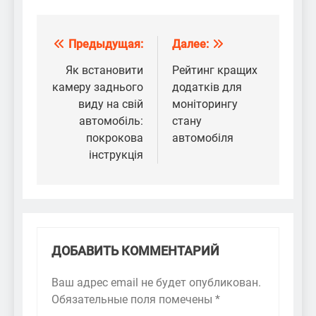
Предыдущая:
Далее:
Навигация
по
Як встановити
Рейтинг кращих
камеру заднього
додатків для
записям
виду на свій
моніторингу
автомобіль:
стану
покрокова
автомобіля
інструкція
ДОБАВИТЬ КОММЕНТАРИЙ
Ваш адрес email не будет опубликован.
Обязательные поля помечены
*