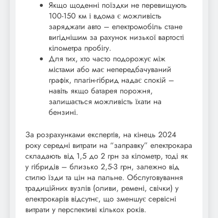
Якщо щоденні поїздки не перевищують
100-150 км і вдома є можливість
заряджати авто – електромобіль стане
вигіднішим за рахунок низької вартості
кілометра пробігу.
Для тих, хто часто подорожує між
містами або має непередбачуваний
графік, плагін-гібрид надає спокій –
навіть якщо батарея порожня,
залишається можливість їхати на
бензині.
За розрахунками експертів, на кінець 2024
року середні витрати на “заправку” електрокара
складають від 1,5 до 2 грн за кілометр, тоді як
у гібридів – близько 2,5-3 грн, залежно від
стилю їзди та цін на пальне. Обслуговування
традиційних вузлів (оливи, ремені, свічки) у
електрокарів відсутнє, що зменшує сервісні
витрати у перспективі кількох років.