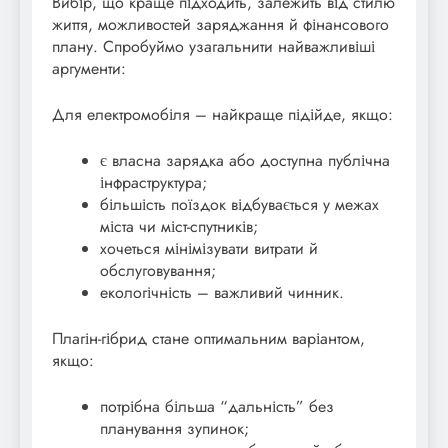
Вибір, що краще підходить, залежить від стилю
життя, можливостей заряджання й фінансового
плану. Спробуймо узагальнити найважливіші
аргументи:
Для електромобіля – найкраще підійде, якщо:
є власна зарядка або доступна публічна
інфраструктура;
більшість поїздок відбувається у межах
міста чи міст-спутників;
хочеться мінімізувати витрати й
обслуговування;
екологічність – важливий чинник.
Плагін-гібрид стане оптимальним варіантом,
якщо:
потрібна більша “дальність” без
планування зупинок;