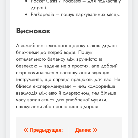
Pocket Casts / Podcasts – для подкастів у
дорозі.
Parkopedia – пошук паркувальних місць.
Висновок
Автомобільні технології щороку стають дедалі
ближчими до потреб водія. Пошук
оптимального балансу між зручністю та
безпекою – задача не з простих, але добрий
старт починається з налаштування звичних
інструментів, що справді працюють для вас. Не
бійтеся експериментувати – чим комфортніша
взаємодія між авто й смартфоном, тим більше
часу залишається для улюбленої музики,
спілкування або просто тиші в дорозі.
Предыдущая:
Далее:
Навигация