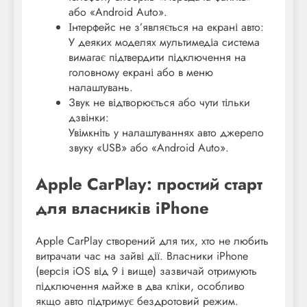
або «Android Auto».
Інтерфейс не з’являється на екрані авто:
У деяких моделях мультимедіа система
вимагає підтвердити підключення на
головному екрані або в меню
налаштувань.
Звук не відтворюється або чути тільки
дзвінки:
Увімкніть у налаштуваннях авто джерело
звуку «USB» або «Android Auto».
Apple CarPlay: простий старт
для власників iPhone
Apple CarPlay створений для тих, хто не любить
витрачати час на зайві дії. Власники iPhone
(версія iOS від 9 і вище) зазвичай отримують
підключення майже в два кліки, особливо
якщо авто підтримує бездротовий режим.