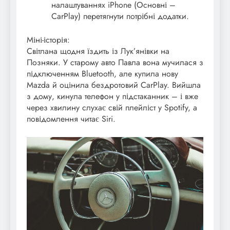
налаштуваннях iPhone (Основні –
CarPlay) перетягнути потрібні додатки.
Міні-історія:
Світлана щодня їздить із Лук’янівки на
Позняки. У старому авто Павла вона мучилася з
підключенням Bluetooth, але купила нову
Mazda й оцінила бездротовий CarPlay. Вийшла
з дому, кинула телефон у підстаканник – і вже
через хвилину слухає свій плейліст у Spotify, а
повідомлення читає Siri.