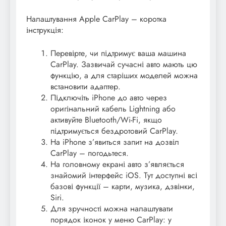
Налаштування Apple CarPlay – коротка
інструкція:
Перевірте, чи підтримує ваша машина
CarPlay. Зазвичай сучасні авто мають цю
функцію, а для старіших моделей можна
встановити адаптер.
Підключіть iPhone до авто через
оригінальний кабель Lightning або
активуйте Bluetooth/Wi-Fi, якщо
підтримується бездротовий CarPlay.
На iPhone з’явиться запит на дозвіл
CarPlay – погодьтеся.
На головному екрані авто з’являється
знайомий інтерфейс iOS. Тут доступні всі
базові функції – карти, музика, дзвінки,
Siri.
Для зручності можна налаштувати
порядок іконок у меню CarPlay: у