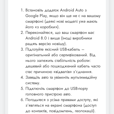
Встановіть додаток Android Auto з
Google Play, якщо він ще не є на вашому
смартфоні (деякі нові моделі уже мають
його «з коробки»).
Переконайтеся, що ваш смартфон має
Android 8.0 і вище (іноді виробники
радять версію новішу).
Підготуйте якісний USB-кабель –
оригінальний або сертифікований. Від
нього залежить стабільність роботи:
дешевий або пошкоджений кабель часто
стає причиною «відвалів» з’єднання.
Заведіть авто та увімкніть мультимедійну
систему.
Підключіть смартфон до USB-порту
головного пристрою авто.
Погодьтеся з усіма правами доступу, які
з’являться на екрані смартфона (доступ
до контактів, повідомлень, геолокації).