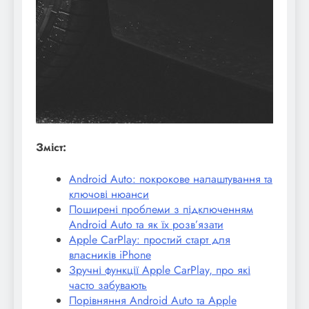
Зміст:
Android Auto: покрокове налаштування та
ключові нюанси
Поширені проблеми з підключенням
Android Auto та як їх розв’язати
Apple CarPlay: простий старт для
власників iPhone
Зручні функції Apple CarPlay, про які
часто забувають
Порівняння Android Auto та Apple