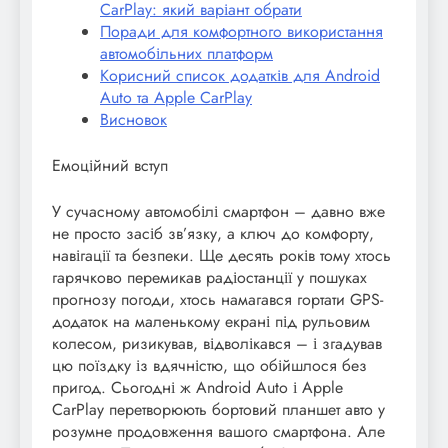
CarPlay: який варіант обрати
Поради для комфортного використання
автомобільних платформ
Корисний список додатків для Android
Auto та Apple CarPlay
Висновок
Емоційний вступ
У сучасному автомобілі смартфон – давно вже
не просто засіб зв’язку, а ключ до комфорту,
навігації та безпеки. Ще десять років тому хтось
гарячково перемикав радіостанції у пошуках
прогнозу погоди, хтось намагався гортати GPS-
додаток на маленькому екрані під рульовим
колесом, ризикував, відволікався – і згадував
цю поїздку із вдячністю, що обійшлося без
пригод. Сьогодні ж Android Auto і Apple
CarPlay перетворюють бортовий планшет авто у
розумне продовження вашого смартфона. Але