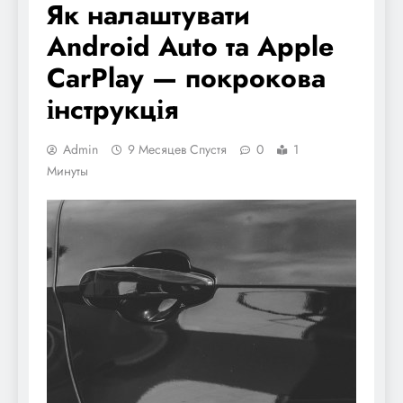
Як налаштувати
Android Auto та Apple
CarPlay — покрокова
інструкція
Admin
9 Месяцев Спустя
0
1
Минуты