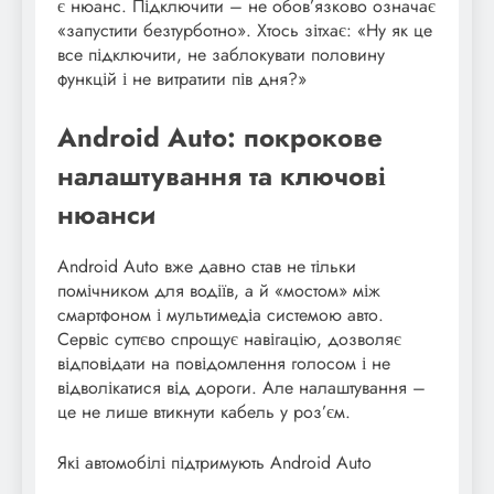
є нюанс. Підключити – не обов’язково означає
«запустити безтурботно». Хтось зітхає: «Ну як це
все підключити, не заблокувати половину
функцій і не витратити пів дня?»
Android Auto: покрокове
налаштування та ключові
нюанси
Android Auto вже давно став не тільки
помічником для водіїв, а й «мостом» між
смартфоном і мультимедіа системою авто.
Сервіс суттєво спрощує навігацію, дозволяє
відповідати на повідомлення голосом і не
відволікатися від дороги. Але налаштування –
це не лише втикнути кабель у роз’єм.
Які автомобілі підтримують Android Auto