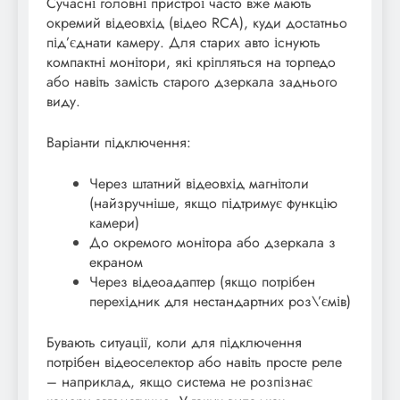
Сучасні головні пристрої часто вже мають
окремий відеовхід (відео RCA), куди достатньо
під’єднати камеру. Для старих авто існують
компактні монітори, які кріпляться на торпедо
або навіть замість старого дзеркала заднього
виду.
Варіанти підключення:
Через штатний відеовхід магнітоли
(найзручніше, якщо підтримує функцію
камери)
До окремого монітора або дзеркала з
екраном
Через відеоадаптер (якщо потрібен
перехідник для нестандартних роз\’ємів)
Бувають ситуації, коли для підключення
потрібен відеоселектор або навіть просте реле
– наприклад, якщо система не розпізнає