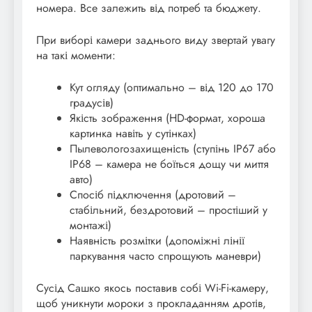
номера. Все залежить від потреб та бюджету.
При виборі камери заднього виду звертай увагу
на такі моменти:
Кут огляду (оптимально – від 120 до 170
градусів)
Якість зображення (HD-формат, хороша
картинка навіть у сутінках)
Пылевологозахищеність (ступінь IP67 або
IP68 – камера не боїться дощу чи миття
авто)
Спосіб підключення (дротовий –
стабільний, бездротовий – простіший у
монтажі)
Наявність розмітки (допоміжні лінії
паркування часто спрощують маневри)
Сусід Сашко якось поставив собі Wi-Fi-камеру,
щоб уникнути мороки з прокладанням дротів,