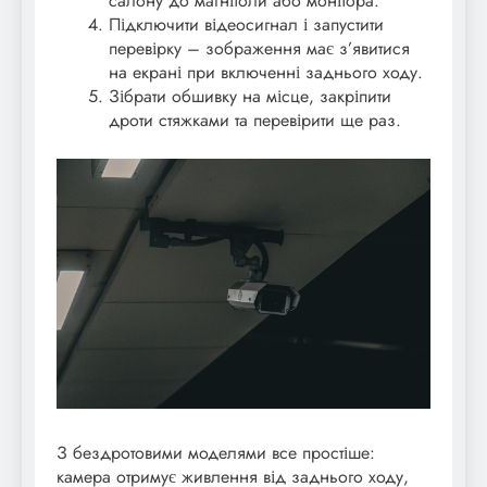
салону до магнітоли або монітора.
Підключити відеосигнал і запустити
перевірку – зображення має з’явитися
на екрані при включенні заднього ходу.
Зібрати обшивку на місце, закріпити
дроти стяжками та перевірити ще раз.
З бездротовими моделями все простіше:
камера отримує живлення від заднього ходу,