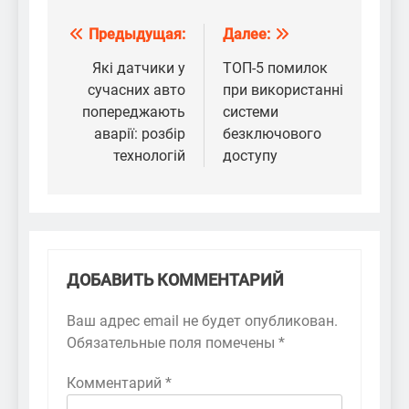
Предыдущая:
Далее:
Навигация
по
Які датчики у
ТОП-5 помилок
сучасних авто
при використанні
записям
попереджають
системи
аварії: розбір
безключового
технологій
доступу
ДОБАВИТЬ КОММЕНТАРИЙ
Ваш адрес email не будет опубликован.
Обязательные поля помечены
*
Комментарий
*