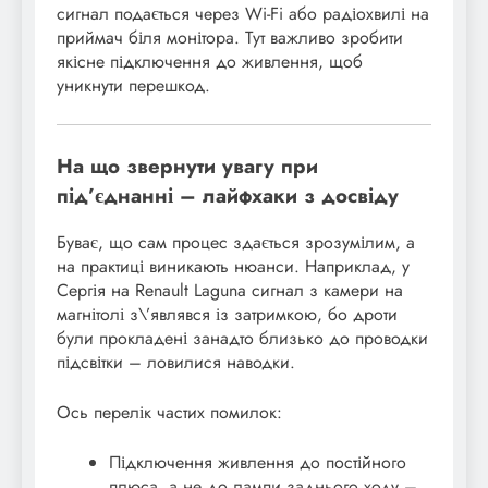
сигнал подається через Wi-Fi або радіохвилі на
приймач біля монітора. Тут важливо зробити
якісне підключення до живлення, щоб
уникнути перешкод.
На що звернути увагу при
під’єднанні – лайфхаки з досвіду
Буває, що сам процес здається зрозумілим, а
на практиці виникають нюанси. Наприклад, у
Сергія на Renault Laguna сигнал з камери на
магнітолі з\’являвся із затримкою, бо дроти
були прокладені занадто близько до проводки
підсвітки – ловилися наводки.
Ось перелік частих помилок:
Підключення живлення до постійного
плюса, а не до лампи заднього ходу –