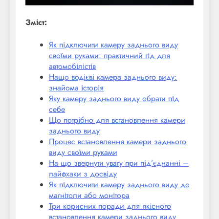
Зміст:
Як підключити камеру заднього виду
своїми руками: практичний гід для
автомобілістів
Нащо водієві камера заднього виду:
знайома історія
Яку камеру заднього виду обрати під
себе
Що потрібно для встановлення камери
заднього виду
Процес встановлення камери заднього
виду своїми руками
На що звернути увагу при під’єднанні –
лайфхаки з досвіду
Як підключити камеру заднього виду до
магнітоли або монітора
Три корисних поради для якісного
встановлення камери заднього виду