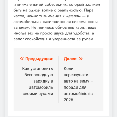
и внимательный собеседник, который должен
быть на одной волне с реальностью. Пара
часов, немного внимания к деталям — и
автомобильная навигационная система снова
«в теме». Не ленитесь обновлять карты, ведь
иногда это не просто штука для удобства, а
залог спокойствия и уверенности за рулём.
Предыдущая:
Далее:
Навигация
по
Как установить
Коли
беспроводную
перевзувати
записям
зарядку в
авто на зиму –
автомобиль
поради для
своими руками
автомобілістів
2026