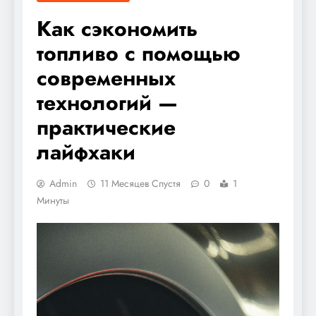
Как сэкономить
топливо с помощью
современных
технологий —
практические
лайфхаки
Admin
11 Месяцев Спустя
0
1
Минуты