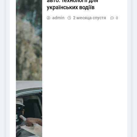
авто: технології для
українських водіїв
admin
2 месяца спустя
0