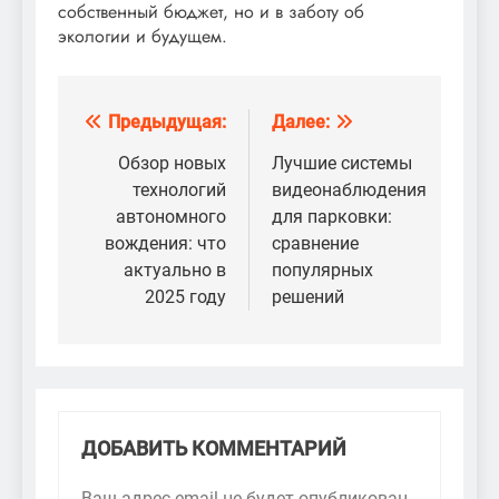
собственный бюджет, но и в заботу об
экологии и будущем.
Предыдущая:
Далее:
Навигация
по
Обзор новых
Лучшие системы
технологий
видеонаблюдения
записям
автономного
для парковки:
вождения: что
сравнение
актуально в
популярных
2025 году
решений
ДОБАВИТЬ КОММЕНТАРИЙ
Ваш адрес email не будет опубликован.