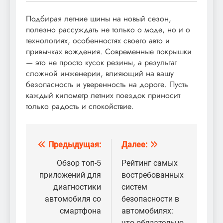
Подбирая летние шины на новый сезон,
полезно рассуждать не только о моде, но и о
технологиях, особенностях своего авто и
привычках вождения. Современные покрышки
— это не просто кусок резины, а результат
сложной инженерии, влияющий на вашу
безопасность и уверенность на дороге. Пусть
каждый километр летних поездок приносит
только радость и спокойствие.
Предыдущая:
Далее:
Навигация
по
Обзор топ-5
Рейтинг самых
приложений для
востребованных
записям
диагностики
систем
автомобиля со
безопасности в
смартфона
автомобилях:
что обязательно