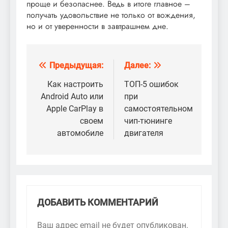
проще и безопаснее. Ведь в итоге главное –
получать удовольствие не только от вождения,
но и от уверенности в завтрашнем дне.
Предыдущая:
Далее:
Навигация
по
Как настроить
ТОП-5 ошибок
Android Auto или
при
записям
Apple CarPlay в
самостоятельном
своем
чип-тюнинге
автомобиле
двигателя
ДОБАВИТЬ КОММЕНТАРИЙ
Ваш адрес email не будет опубликован.