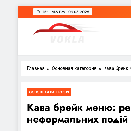
Перейти
12:11:57 PM
09.08.2026
к
содержимому
vokla.vn.ua
Главная
Основная категория
Кава брейк 
ОСНОВНАЯ КАТЕГОРИЯ
Кава брейк меню: рей
неформальних подій