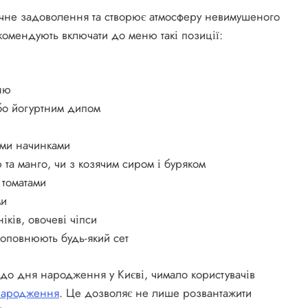
ічне задоволення та створює атмосферу невимушеного
екомендують включати до меню такі позиції:
ню
бо йогуртним дипом
ими начинками
 та манго, чи з козячим сиром і буряком
 томатами
ми
іків, овочеві чіпси
доповнюють будь-який сет
 до дня народження у Києві, чимало користувачів
 народження
. Це дозволяє не лише розвантажити