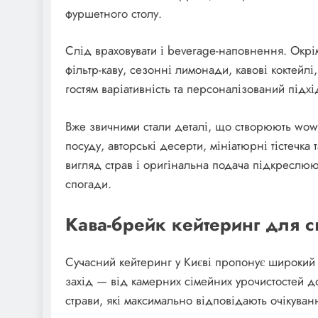
фуршетного столу.
Слід враховувати і beverage-наповнення. Окрім
фільтр-каву, сезонні лимонади, кавові коктейлі
гостям варіативність та персоналізований підхі
Вже звичними стали деталі, що створюють wow
посуду, авторські десерти, мініатюрні тістечка 
вигляд страв і оригінальна подача підкреслюю
спогади.
Кава-брейк кейтеринг для св
Сучасний кейтеринг у Києві пропонує широкий с
захід — від камерних сімейних урочистостей д
страви, які максимально відповідають очікуванн