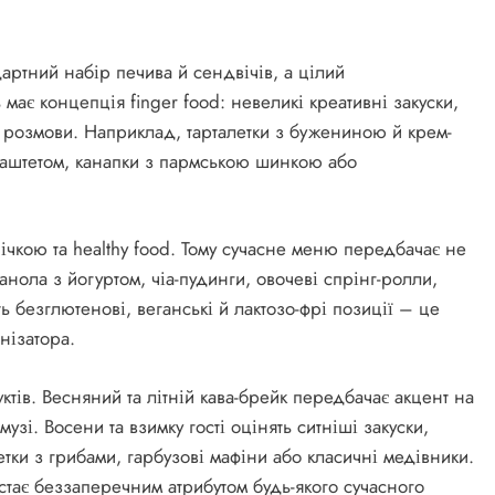
дартний набір печива й сендвічів, а цілий
має концепція finger food: невеликі креативні закуски,
ої розмови. Наприклад, тарталетки з бужениною й крем-
 паштетом, канапки з пармською шинкою або
чкою та healthy food. Тому сучасне меню передбачає не
ранола з йогуртом, чіа-пудинги, овочеві спрінг-ролли,
ть безглютенові, веганські й лактозо-фрі позиції – це
нізатора.
ів. Весняний та літній кава-брейк передбачає акцент на
смузі. Восени та взимку гості оцінять ситніші закуски,
тки з грибами, гарбузові мафіни або класичні медівники.
в стає беззаперечним атрибутом будь-якого сучасного