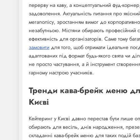
перерву на каву, а концептуальний фуд-корнер
задоволення. Актуальність питання про якісни
мегаполісу, зростанням вимог до корпоративно
незабутньою. Містяни обирають професійний се
ефективність для організаторів. Саме тому бага
замовити
для того, щоб отримати ідеальне поєд
адаптованих під формат будь-якого свята чи д
не просто частування, а й інструмент створенн
гарному настрою учасників.
Тренди кава-брейк меню для
Києві
Кейтеринг у Києві давно перестав бути лише о
обирають для весіль, днів народження, презен
складанні кава-брейк меню для таких подій баз