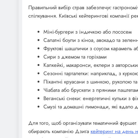
Правильний вибір страв забезпечує гастроном
спілкування. Київські кейтерингові компанії р
Міні-бургери з індичкою або лососем
Салатні боули з кіноа, авокадо та зелен
Фруктові шашлички з соусом карамель а
Сири з джемом та горіхами
Капкейкі, макаронси, еклери з авторськ
Сезонні тарталетки: наприклад, з куркою
Пікантні круасани з шинкою, руколою та
Чіабата або брускети з пряними паштета
Веганські снеки: енергетичні кульки з фін
Смузі та домашні лимонади, які вдало 
Для того, щоб організувати тематичний фуршет
обирають компанію Дзиґа
кейтеринг на день