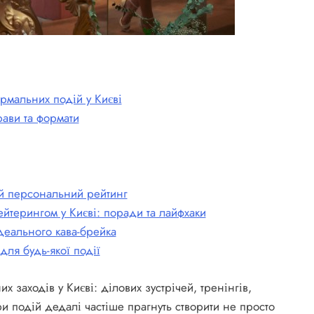
рмальних подій у Києві
рави та формати
ій персональний рейтинг
кейтерингом у Києві: поради та лайфхаки
ідеального кава-брейка
для будь-якої події
 заходів у Києві: ділових зустрічей, тренінгів,
ри подій дедалі частіше прагнуть створити не просто