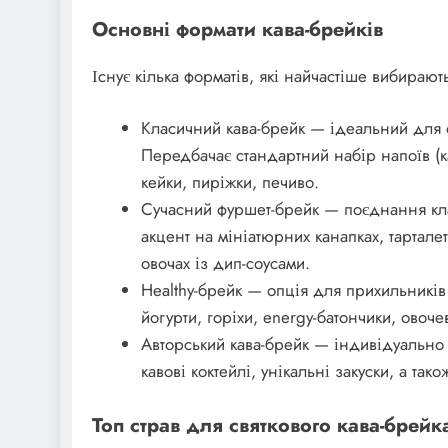
Основні формати кава-брейків
Існує кілька форматів, які найчастіше вибирають
Класичний кава-брейк — ідеальний для о
Передбачає стандартний набір напоїв (кав
кейки, пиріжки, печиво.
Сучасний фуршет-брейк — поєднання класи
акцент на мініатюрних канапках, тарталет
овочах із дип-соусами.
Healthy-брейк — опція для прихильників
йогурти, горіхи, energy-батончики, овоче
Авторський кава-брейк — індивідуально
кавові коктейлі, унікальні закуски, а та
Топ страв для святкового кава-брейк