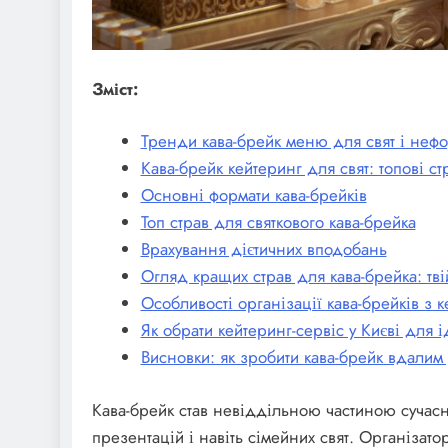
Зміст:
Тренди кава-брейк меню для свят і нефо
Кава-брейк кейтеринг для свят: топові ст
Основні формати кава-брейків
Топ страв для святкового кава-брейка
Врахування дієтичних вподобань
Огляд кращих страв для кава-брейка: тв
Особливості організації кава-брейків з 
Як обрати кейтеринг-сервіс у Києві для 
Висновки: як зробити кава-брейк вдалим 
Кава-брейк став невіддільною частиною сучасних
презентацій і навіть сімейних свят. Організато