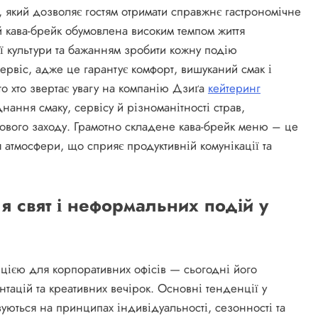
, який дозволяє гостям отримати справжнє гастрономічне
й кава-брейк обумовлена високим темпом життя
ї культури та бажанням зробити кожну подію
рвіс, адже це гарантує комфорт, вишуканий смак і
то хто звертає увагу на компанію Дзиґа
кейтеринг
нання смаку, сервісу й різноманітності страв,
ілового заходу. Грамотно складене кава-брейк меню – це
я атмосфери, що сприяє продуктивній комунікації та
 свят і неформальних подій у
пцією для корпоративних офісів — сьогодні його
тацій та креативних вечірок. Основні тенденції у
уються на принципах індивідуальності, сезонності та