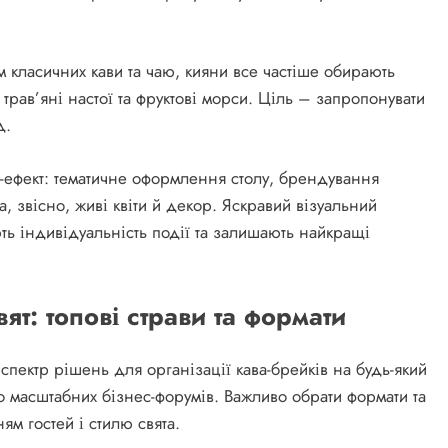
 класичних кави та чаю, кияни все частіше обирають
, трав’яні настої та фруктові морси. Ціль – запропонувати
д.
-ефект: тематичне оформлення столу, брендування
та, звісно, живі квіти й декор. Яскравий візуальний
ть індивідуальність події та залишають найкращі
ят: топові страви та формати
пектр рішень для організації кава-брейків на будь-який
о масштабних бізнес-форумів. Важливо обрати формати та
ям гостей і стилю свята.