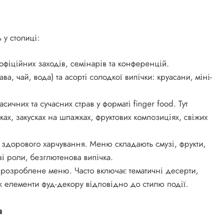
 у столиці:
фіційних заходів, семінарів та конференцій.
а, чай, вода) та асорті солодкої випічки: круасани, міні-
чних та сучасних страв у форматі finger food. Тут
ках, закусках на шпажках, фруктових композиціях, свіжих
 здорового харчування. Меню складають смузі, фрукти,
ві роли, безглютенова випічка.
 розроблене меню. Часто включає тематичні десерти,
кож елементи фуд-декору відповідно до стилю події.
а