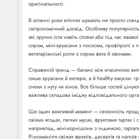
оригінальності.
В останні роки клієнти шукають не просто стан
гастрономічний досвід. Особливу популярність 
які зручно їсти навіть стоячи або під час жвав
сиром, міні-круасани з лососем, профітролі з
вегетаріанські роли з сиром фета й овочами.
Справжній тренд — баланс між класичною випі
лише круасани й еклери, а й healthy-закуски: г
снеки з нуту чи кіноа. Все більше гостей ціную
важлива складова іміджу відповідального орга
Ще один важливий момент — сезонність продукт
свіжих ягодах, легких мусах, фруктових тартах і 
наприклад, міні-корнішони з індичкою, тартале
Різноманіття свіжих фруктів, десертів та напої