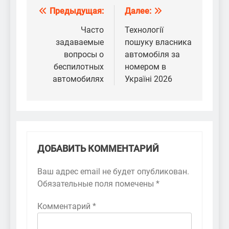
Предыдущая:
Далее:
Навигация
по
Часто
Технології
задаваемые
пошуку власника
записям
вопросы о
автомобіля за
беспилотных
номером в
автомобилях
Україні 2026
ДОБАВИТЬ КОММЕНТАРИЙ
Ваш адрес email не будет опубликован.
Обязательные поля помечены
*
Комментарий
*