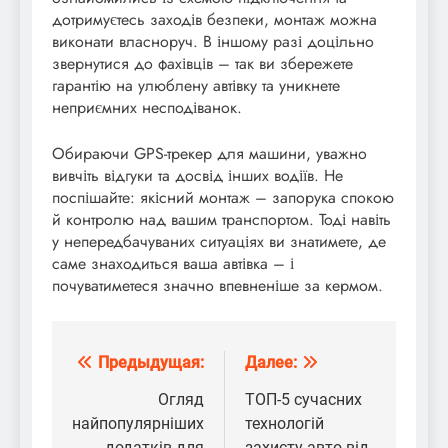
дотримуєтесь заходів безпеки, монтаж можна
виконати власноруч. В іншому разі доцільно
звернутися до фахівців – так ви збережете
гарантію на улюблену автівку та уникнете
неприємних несподіванок.
Обираючи GPS-трекер для машини, уважно
вивчіть відгуки та досвід інших водіїв. Не
поспішайте: якісний монтаж – запорука спокою
й контролю над вашим транспортом. Тоді навіть
у непередбачуваних ситуаціях ви знатимете, де
саме знаходиться ваша автівка – і
почуватиметеся значно впевненіше за кермом.
Предыдущая:
Далее:
Навигация
по
Огляд
ТОП-5 сучасних
найпопулярніших
технологій
записям
додатків для
захисту авто від