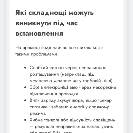
Які складнощі можуть
виникнути під час
встановлення
На практиці водії найчастіше стикаються з
такими проблемами:
Слабкий сигнал через неправильне
розташування (наприклад, під
металевою деталлю чи у глибокій ніші).
Збої в електроніці авто через некоректне
підключення проводки.
Витік заряду акумулятора, якщо трекер
споживає забагато енергії у сплячому
режимі.
Хибна тривога або відсутність сповіщень
– результат неправильних налаштувань
або старої SIM-карти.