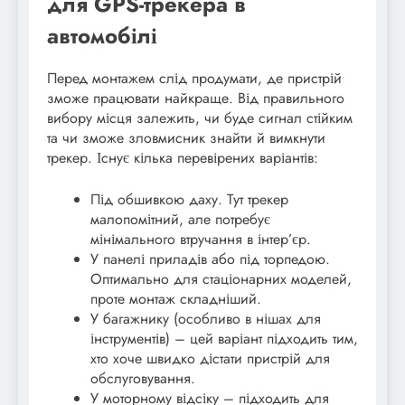
для GPS-трекера в
автомобілі
Перед монтажем слід продумати, де пристрій
зможе працювати найкраще. Від правильного
вибору місця залежить, чи буде сигнал стійким
та чи зможе зловмисник знайти й вимкнути
трекер. Існує кілька перевірених варіантів:
Під обшивкою даху. Тут трекер
малопомітний, але потребує
мінімального втручання в інтер’єр.
У панелі приладів або під торпедою.
Оптимально для стаціонарних моделей,
проте монтаж складніший.
У багажнику (особливо в нішах для
інструментів) – цей варіант підходить тим,
хто хоче швидко дістати пристрій для
обслуговування.
У моторному відсіку – підходить для