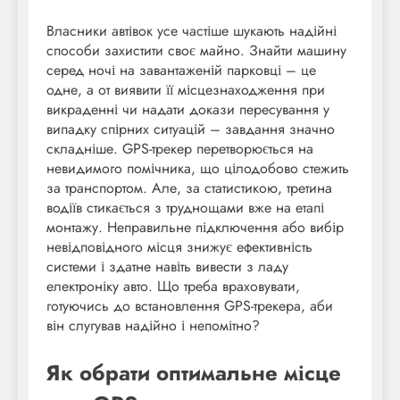
Власники автівок усе частіше шукають надійні
способи захистити своє майно. Знайти машину
серед ночі на завантаженій парковці – це
одне, а от виявити її місцезнаходження при
викраденні чи надати докази пересування у
випадку спірних ситуацій – завдання значно
складніше. GPS-трекер перетворюється на
невидимого помічника, що цілодобово стежить
за транспортом. Але, за статистикою, третина
водіїв стикається з труднощами вже на етапі
монтажу. Неправильне підключення або вибір
невідповідного місця знижує ефективність
системи і здатне навіть вивести з ладу
електроніку авто. Що треба враховувати,
готуючись до встановлення GPS-трекера, аби
він слугував надійно і непомітно?
Як обрати оптимальне місце