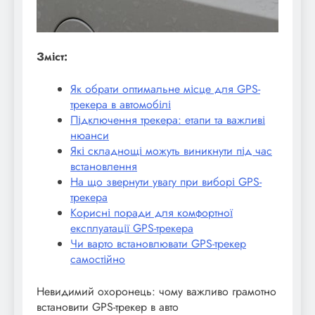
Зміст:
Як обрати оптимальне місце для GPS-
трекера в автомобілі
Підключення трекера: етапи та важливі
нюанси
Які складнощі можуть виникнути під час
встановлення
На що звернути увагу при виборі GPS-
трекера
Корисні поради для комфортної
експлуатації GPS-трекера
Чи варто встановлювати GPS-трекер
самостійно
Невидимий охоронець: чому важливо грамотно
встановити GPS-трекер в авто