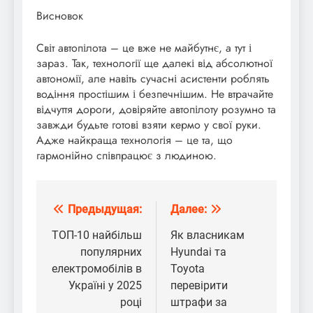
Висновок
Світ автопілота – це вже не майбутнє, а тут і
зараз. Так, технології ще далекі від абсолютної
автономії, але навіть сучасні асистенти роблять
водіння простішим і безпечнішим. Не втрачайте
відчуття дороги, довіряйте автопілоту розумно та
завжди будьте готові взяти кермо у свої руки.
Адже найкраща технологія – це та, що
гармонійно співпрацює з людиною.
Предыдущая:
Далее:
Навигация
по
ТОП-10 найбільш
Як власникам
популярних
Hyundai та
записям
електромобілів в
Toyota
Україні у 2025
перевірити
році
штрафи за