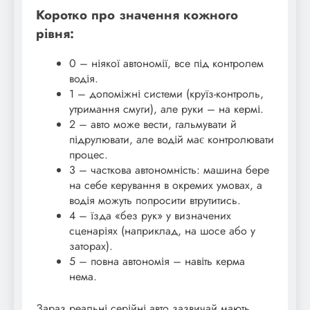
Коротко про значення кожного
рівня:
0 – ніякої автономії, все під контролем
водія.
1 – допоміжні системи (круїз-контроль,
утримання смуги), але руки – на кермі.
2 – авто може вести, гальмувати й
підрулювати, але водій має контролювати
процес.
3 – часткова автономність: машина бере
на себе керування в окремих умовах, а
водія можуть попросити втрутитись.
4 – їзда «без рук» у визначених
сценаріях (наприклад, на шосе або у
заторах).
5 – повна автономія – навіть керма
нема.
Зараз реальні серійні авто зазвичай мають