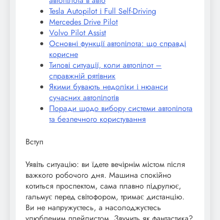
автопілота в авто
Tesla Autopilot і Full Self-Driving
Mercedes Drive Pilot
Volvo Pilot Assist
Основні функції автопілота: що справді
корисне
Типові ситуації, коли автопілот –
справжній рятівник
Якими бувають недоліки і нюанси
сучасних автопілотів
Поради щодо вибору системи автопілота
та безпечного користування
Вступ
Уявіть ситуацію: ви їдете вечірнім містом після
важкого робочого дня. Машина спокійно
котиться проспектом, сама плавно підрулює,
гальмує перед світофором, тримає дистанцію.
Ви не напружуєтесь, а насолоджуєтесь
улюбленим плейлистом. Звучить як фантастика?