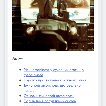
Зміст:
Рівні автопілота у сучасних авто: що
треба знати
Коротко про значення кожного рівня:
Технології автопілота: що реально
працює
Основні технології автопілота:
Порівняння популярних систем