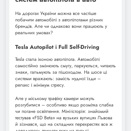
На дорогах України можна все частіше
побачити автомобілі з автопілотами різних
брендів. Але чи однаково вони працюють у
реальних умовах?
Tesla Autopilot і Full Self-Driving
Tesla стала іконою автопілота. Автомобілі
самостійно змінюють смугу, паркуються, читають
знаки, гальмують за пішоходом. На шосе ці
системи вражають: замість нудної їзди –
релакс і мінімум стресу.
Але у міському трафіку камери можуть
розгубитися – особливо якщо розмітка слабка
чи погане освітлення. Міні-історія: знайомий
тестував «FSD Beta» на вузьких вулицях Львова
й зізнався, що на складних перехрестях все ж
доводилось тримати руку на пульсі.