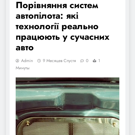
Порівняння систем
автопілота: які
технології реально
працюють у сучасних
авто
Admin
9 Месяцев Спустя
0
1
Минуты