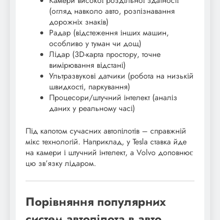
Камери високої роздільної здатності
(огляд навколо авто, розпізнавання
дорожніх знаків)
Радар (відстеження інших машин,
особливо у туман чи дощ)
Лідар (3D-карта простору, точне
вимірювання відстані)
Ультразвукові датчики (робота на низькій
швидкості, паркування)
Процесори/штучний інтелект (аналіз
даних у реальному часі)
Під капотом сучасних автопілотів – справжній
мікс технологій. Наприклад, у Tesla ставка йде
на камери і штучний інтелект, а Volvo доповнює
цю зв’язку лідаром.
Порівняння популярних
систем автопілота в авто