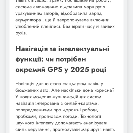
Уявіть ситуацію: зранку поспішаєте на роботу,
система автоматично підставила маршрут з
урахуванням заторів, відобразила заряд
акумулятора і ще й запропонувала включити
улюблений плейлист. Без втрати часу й зайвих
рухів.
Навігація та інтелектуальні
функції: чи потрібен
окремий GPS у 2025 році
Навігація давно стала стандартом навіть у
бюджетних авто. Але наскільки вона корисна?
У нових моделях мультимедійних систем
навігація інтегрована з онлайн-картами,
попередженнями про дорожні роботи,
пробками, прогнозом погоди. Технології
штучного інтелекту допомагають аналізувати
стиль керування, прогнозувати маршрут і навіть