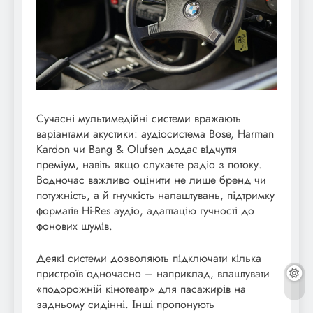
Сучасні мультимедійні системи вражають
варіантами акустики: аудіосистема Bose, Harman
Kardon чи Bang & Olufsen додає відчуття
преміум, навіть якщо слухаєте радіо з потоку.
Водночас важливо оцінити не лише бренд чи
потужність, а й гнучкість налаштувань, підтримку
форматів Hi-Res аудіо, адаптацію гучності до
фонових шумів.
Деякі системи дозволяють підключати кілька
пристроїв одночасно – наприклад, влаштувати
«подорожній кінотеатр» для пасажирів на
задньому сидінні. Інші пропонують