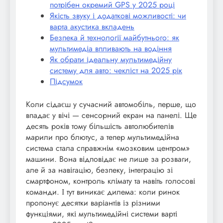
потрібен окремий GPS у 2025 році
Якість звуку і додаткові можливості: чи
варта акустика вкладень
Безпека й технології майбутнього: як
мультимедіа впливають на водіння
Як обрати ідеальну мультимедійну
систему для авто: чекліст на 2025 рік
Підсумок
Коли сідаєш у сучасний автомобіль, перше, що
впадає у вічі — сенсорний екран на панелі. Ще
десять років тому більшість автолюбителів
марили про блютус, а тепер мультимедійна
система стала справжнім «мозковим центром»
машини. Вона відповідає не лише за розваги,
але й за навігацію, безпеку, інтеграцію зі
смартфоном, контроль клімату та навіть голосові
команди. І тут виникає дилема: коли ринок
пропонує десятки варіантів із різними
функціями, які мультимедійні системи варті