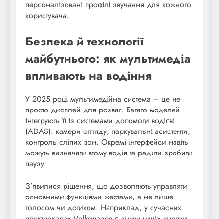
персоналізовані профілі звучання для кожного
користувача.
Безпека й технології
майбутнього: як мультимедіа
впливають на водіння
У 2025 році мультимедійна система – це не
просто дисплей для розваг. Багато моделей
інтегрують її із системами допомоги водієві
(ADAS): камери огляду, паркувальні асистенти,
контроль сліпих зон. Окремі інтерфейси навіть
можуть визначати втому водія та радити зробити
паузу.
З’явилися рішення, що дозволяють управляти
основними функціями жестами, а не лише
голосом чи дотиком. Наприклад, у сучасних
електрокарах Volkswagen є «невидимі» кнопки