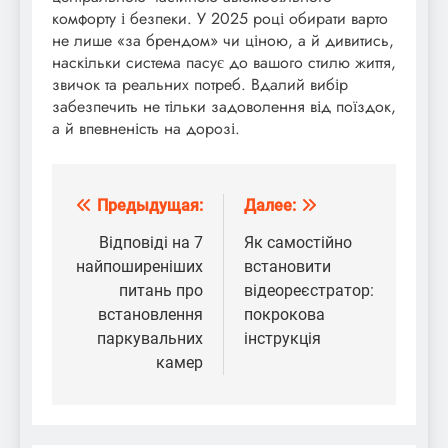
комфорту і безпеки. У 2025 році обирати варто
не лише «за брендом» чи ціною, а й дивитись,
наскільки система пасує до вашого стилю життя,
звичок та реальних потреб. Вдалий вибір
забезпечить не тільки задоволення від поїздок,
а й впевненість на дорозі.
Предыдущая:
Далее:
Навигация
по
Відповіді на 7
Як самостійно
найпоширеніших
встановити
записям
питань про
відеореєстратор:
встановлення
покрокова
паркувальних
інструкція
камер