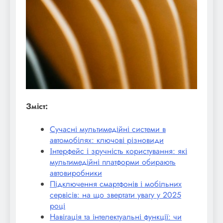
Зміст:
Сучасні мультимедійні системи в
автомобілях: ключові різновиди
Інтерфейс і зручність користування: які
мультимедійні платформи обирають
автовиробники
Підключення смартфонів і мобільних
сервісів: на що звертати увагу у 2025
році
Навігація та інтелектуальні функції: чи