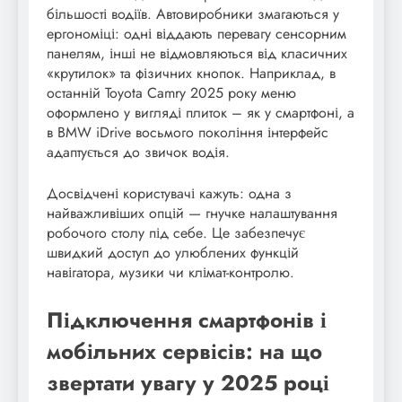
більшості водіїв. Автовиробники змагаються у
ергономіці: одні віддають перевагу сенсорним
панелям, інші не відмовляються від класичних
«крутилок» та фізичних кнопок. Наприклад, в
останній Toyota Camry 2025 року меню
оформлено у вигляді плиток – як у смартфоні, а
в BMW iDrive восьмого покоління інтерфейс
адаптується до звичок водія.
Досвідчені користувачі кажуть: одна з
найважливіших опцій — гнучке налаштування
робочого столу під себе. Це забезпечує
швидкий доступ до улюблених функцій
навігатора, музики чи клімат-контролю.
Підключення смартфонів і
мобільних сервісів: на що
звертати увагу у 2025 році