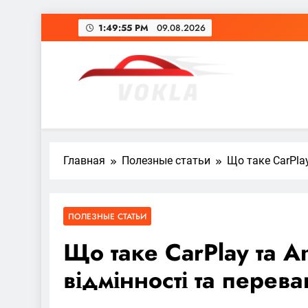
Перейти
1:49:57 PM
09.08.2026
к
содержимому
vokla.vn.ua
Главная
Полезные статьи
Що таке CarPlay
ПОЛЕЗНЫЕ СТАТЬИ
Що таке CarPlay та A
відмінності та перева