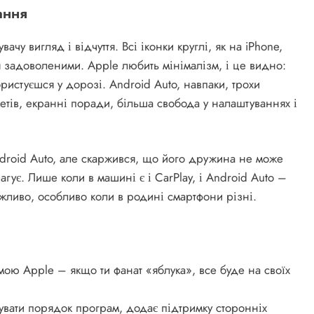
ання
ачу вигляд і відчуття. Всі іконки круглі, як на iPhone,
ся задоволеними. Apple любить мінімалізм, і це видно:
ристуєшся у дорозі. Android Auto, навпаки, трохи
жетів, екранні поради, більша свобода у налаштуваннях і
Android Auto, але скаржився, що його дружина не може
гує. Лише коли в машині є і CarPlay, і Android Auto –
важливо, особливо коли в родині смартфони різні.
емою Apple – якщо ти фанат «яблука», все буде на своїх
увати порядок програм, додає підтримку сторонніх