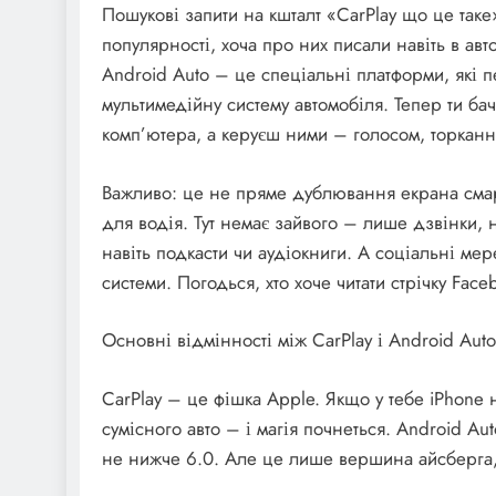
Пошукові запити на кшталт «CarPlay що це таке
популярності, хоча про них писали навіть в авто
Android Auto – це спеціальні платформи, які
мультимедійну систему автомобіля. Тепер ти ба
комп’ютера, а керуєш ними – голосом, торканн
Важливо: це не пряме дублювання екрана сма
для водія. Тут немає зайвого – лише дзвінки, 
навіть подкасти чи аудіокниги. А соціальні ме
системи. Погодься, хто хоче читати стрічку Fac
Основні відмінності між CarPlay і Android Auto
CarPlay – це фішка Apple. Якщо у тебе iPhone 
сумісного авто – і магія почнеться. Android A
не нижче 6.0. Але це лише вершина айсберга, р