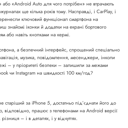
» або «Android Auto для чого потрібен» не втрачають
журналах ще кілька років тому. Насправді, і CarPlay, і
 перенесли ключовий функціонал смартфона на
чиш знайомі іконки й додатки на екрані бортового
ям або навіть кнопками на кермі.
ртфона, а безпечний інтерфейс, спрощений спеціально
навігація, музика, повідомлення, месенджери, інколи
режі – у пріоритеті безпеки – залишили за межами
ebook чи Instagram на швидкості 100 км/год?
не старіший за iPhone 5, достатньо під’єднати його до
uto, відповідно, працює з телефонами на Android версії
ізниця – і в деталях, і у відчуттях.