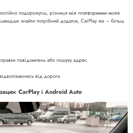
і постійно подорожуєш, різниця між платформами може
 швидше знайти потрібний додаток, CarPlay же – більш
дправки повідомлень або пошуку адрес.
відволікаючись від дороги.
рацює CarPlay і Android Auto