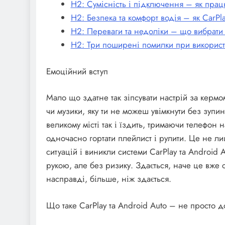
H2: Сумісність і підключення – як працю
H2: Безпека та комфорт водія – як CarPl
H2: Переваги та недоліки – що вибрати 
H2: Три поширені помилки при використа
Емоційний вступ
Мало що здатне так зіпсувати настрій за кермо
чи музики, яку ти не можеш увімкнути без зупи
великому місті так і їздить, тримаючи телефон н
одночасно гортати плейлист і рулити. Це не л
ситуацій і виникли системи CarPlay та Android 
рукою, але без ризику. Здається, наче це вже 
насправді, більше, ніж здається.
Що таке CarPlay та Android Auto – не просто д