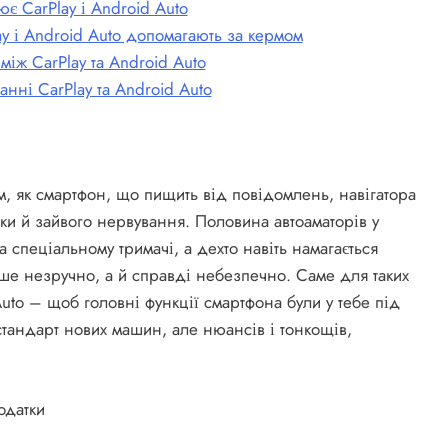
є CarPlay і Android Auto
ay і Android Auto допомагають за кермом
між CarPlay та Android Auto
нні CarPlay та Android Auto
м, як смартфон, що пищить від повідомлень, навігатора
нки й зайвого нервування. Половина автоаматорів у
а спеціальному тримачі, а дехто навіть намагається
ише незручно, а й справді небезпечно. Саме для таких
Auto – щоб головні функції смартфона були у тебе під
стандарт нових машин, але нюансів і тонкощів,
одатки