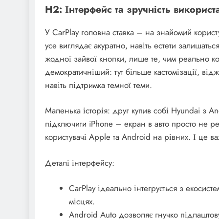
H2: Інтерфейс та зручність використ
У CarPlay головна ставка – на знайомий користув
усе виглядає акуратно, навіть естети залишать
жодної зайвої кнопки, лише те, чим реально ко
демократичніший: тут більше кастомізації, від
навіть підтримка темної теми.
Маленька історія: друг купив собі Hyundai з 
підключити iPhone – екран в авто просто не реа
користувачі Apple та Android на рівних. І це 
Деталі інтерфейсу:
CarPlay ідеально інтегрується з екосист
місцях.
Android Auto дозволяє гнучко підлаштов