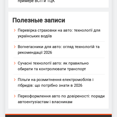
примере ВСП и ТЦК
Полезные записи
Перевірка страховки на авто: технології для
українських водіїв
Вогнегасники для авто: огляд технологій та
рекомендації 2026
Сучасні технології авто: як правильно
обирати та контролювати транспорт
Пільги на розмитнення електромобілів і
гібридів: що потрібно знати в 2026
Переоформлення авто по довіреності: поради
автоентузіастам і власникам