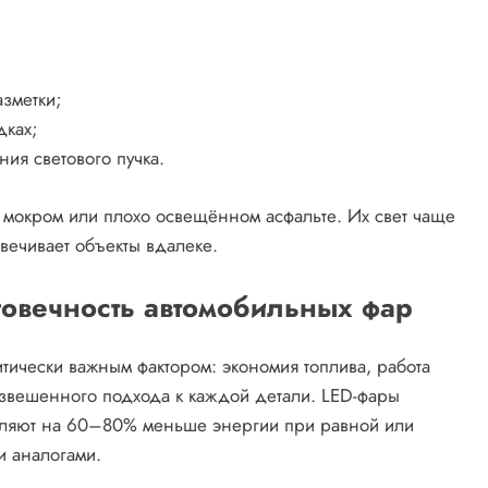
зметки;
дках;
ия светового пучка.
 мокром или плохо освещённом асфальте. Их свет чаще
свечивает объекты вдалеке.
говечность автомобильных фар
тически важным фактором: экономия топлива, работа
взвешенного подхода к каждой детали. LED-фары
бляют на 60–80% меньше энергии при равной или
и аналогами.