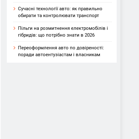
Сучасні технології авто: як правильно
обирати та контролювати транспорт
Пільги на розмитнення електромобілів і
гібридів: що потрібно знати в 2026
Переоформлення авто по довіреності:
поради автоентузіастам і власникам