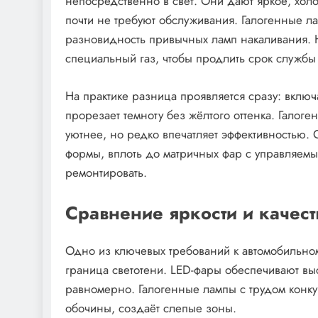
непосредственно в свет. Они дают яркое, хо
почти не требуют обслуживания. Галогенные л
разновидность привычных ламп накаливания. Ни
специальный газ, чтобы продлить срок службы и
На практике разница проявляется сразу: вклю
прорезает темноту без жёлтого оттенка. Галоге
уютнее, но редко впечатляет эффективностью.
формы, вплоть до матричных фар с управляемы
ремонтировать.
Сравнение яркости и качест
Одно из ключевых требований к автомобильном
граница светотени. LED-фары обеспечивают выс
равномерно. Галогенные лампы с трудом конку
обочины, создаёт слепые зоны.