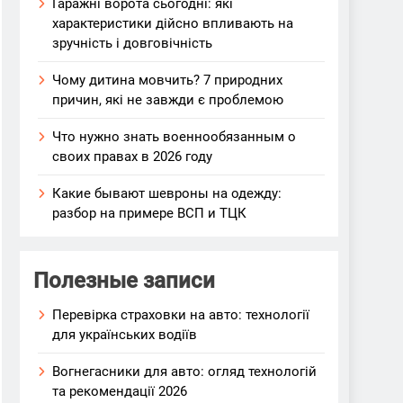
Гаражні ворота сьогодні: які
характеристики дійсно впливають на
зручність і довговічність
Чому дитина мовчить? 7 природних
причин, які не завжди є проблемою
Что нужно знать военнообязанным о
своих правах в 2026 году
Какие бывают шевроны на одежду:
разбор на примере ВСП и ТЦК
Полезные записи
Перевірка страховки на авто: технології
для українських водіїв
Вогнегасники для авто: огляд технологій
та рекомендації 2026