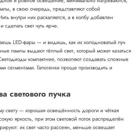
лодное и ровное освещение, минимально нагреваются,
ампы, в свою очередь, представляют собой
ть внутри них раскаляется, а в колбу добавлен
 сделать свет чуть ярче.
чаешь LED-фары — и видишь, как их холодноватый луч
нные лампы выдают тёплый свет, который может казаться
 Светодиоды компактнее, позволяют создавать сложные
ми сегментами. Галогенки проще производить и
ва светового пучка
у свету — хорошая освещённость дороги и чёткая
окую яркость, при этом световой поток распределён
рируют: их свет часто рассеян, меньше освещает