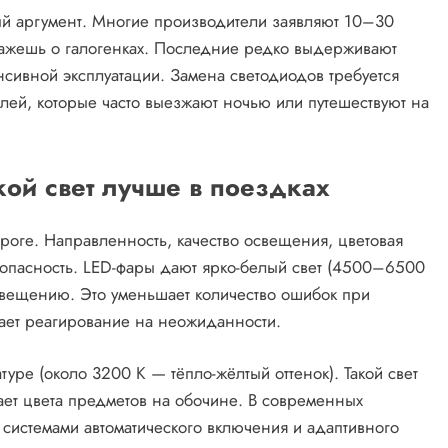
й аргумент. Многие производители заявляют 10–30
кажешь о галогенках. Последние редко выдерживают
сивной эксплуатации. Замена светодиодов требуется
лей, которые часто выезжают ночью или путешествуют на
кой свет лучше в поездках
оге. Направленность, качество освещения, цветовая
зопасность. LED-фары дают ярко-белый свет (4500–6500
вещению. Это уменьшает количество ошибок при
ает реагирование на неожиданности.
уре (около 3200 К — тёпло-жёлтый оттенок). Такой свет
ает цвета предметов на обочине. В современных
 системами автоматического включения и адаптивного