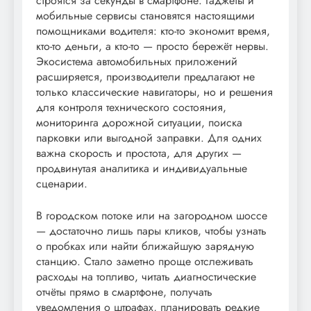
строятся за секунды в смартфоне. Гаджеты и
мобильные сервисы становятся настоящими
помощниками водителя: кто-то экономит время,
кто-то деньги, а кто-то — просто бережёт нервы.
Экосистема автомобильных приложений
расширяется, производители предлагают не
только классические навигаторы, но и решения
для контроля технического состояния,
мониторинга дорожной ситуации, поиска
парковки или выгодной заправки. Для одних
важна скорость и простота, для других —
продвинутая аналитика и индивидуальные
сценарии.
В городском потоке или на загородном шоссе
— достаточно лишь пары кликов, чтобы узнать
о пробках или найти ближайшую зарядную
станцию. Стало заметно проще отслеживать
расходы на топливо, читать диагностические
отчёты прямо в смартфоне, получать
уведомления о штрафах, планировать редкие