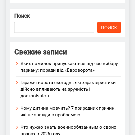
Поиск
ПОИСК
Свежие записи
Яких помилок припускаються під час вибору
паркану: поради від «Евроворота»
Гаражні ворота сьогодні: які характеристики
дійсно впливають на зручність і
довговічність
Чому дитина мовчить? 7 природних причин,
які не завжди є проблемою
Что нужно знать военнообязанным о своих
правах в 2026 году