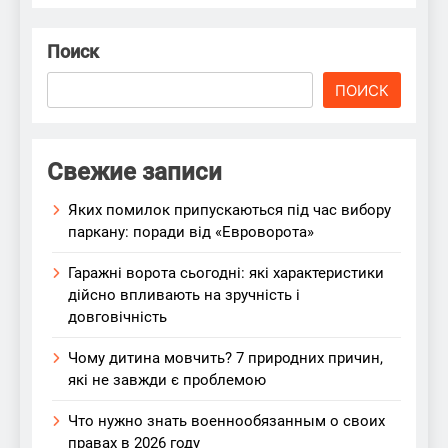
Поиск
ПОИСК
Свежие записи
Яких помилок припускаються під час вибору
паркану: поради від «Евроворота»
Гаражні ворота сьогодні: які характеристики
дійсно впливають на зручність і
довговічність
Чому дитина мовчить? 7 природних причин,
які не завжди є проблемою
Что нужно знать военнообязанным о своих
правах в 2026 году