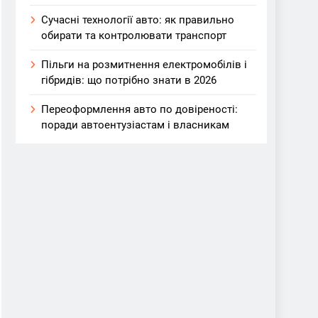
Сучасні технології авто: як правильно
обирати та контролювати транспорт
Пільги на розмитнення електромобілів і
гібридів: що потрібно знати в 2026
Переоформлення авто по довіреності:
поради автоентузіастам і власникам