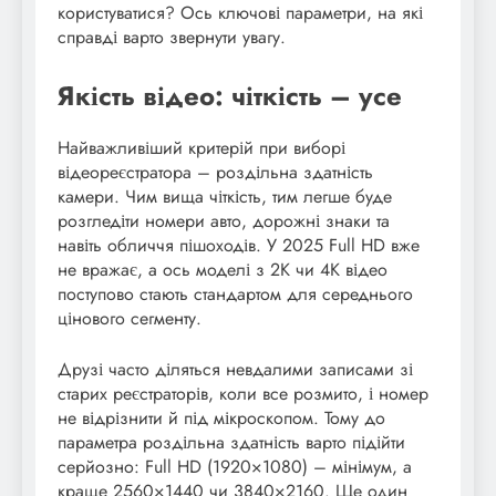
користуватися? Ось ключові параметри, на які
справді варто звернути увагу.
Якість відео: чіткість – усе
Найважливіший критерій при виборі
відеореєстратора – роздільна здатність
камери. Чим вища чіткість, тим легше буде
розгледіти номери авто, дорожні знаки та
навіть обличчя пішоходів. У 2025 Full HD вже
не вражає, а ось моделі з 2K чи 4K відео
поступово стають стандартом для середнього
цінового сегменту.
Друзі часто діляться невдалими записами зі
старих реєстраторів, коли все розмито, і номер
не відрізнити й під мікроскопом. Тому до
параметра роздільна здатність варто підійти
серйозно: Full HD (1920×1080) – мінімум, а
краще 2560×1440 чи 3840×2160. Ще один