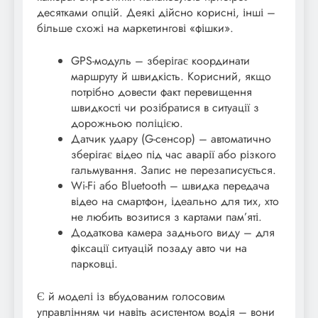
десятками опцій. Деякі дійсно корисні, інші –
більше схожі на маркетингові «фішки».
GPS-модуль – зберігає координати
маршруту й швидкість. Корисний, якщо
потрібно довести факт перевищення
швидкості чи розібратися в ситуації з
дорожньою поліцією.
Датчик удару (G-сенсор) – автоматично
зберігає відео під час аварії або різкого
гальмування. Запис не перезаписується.
Wi-Fi або Bluetooth – швидка передача
відео на смартфон, ідеально для тих, хто
не любить возитися з картами пам’яті.
Додаткова камера заднього виду – для
фіксації ситуацій позаду авто чи на
парковці.
Є й моделі із вбудованим голосовим
управлінням чи навіть асистентом водія – вони