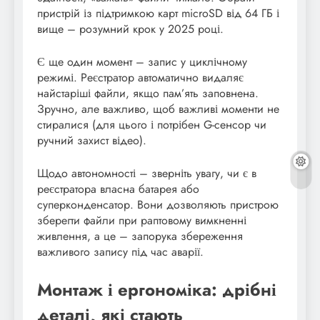
пристрій із підтримкою карт microSD від 64 ГБ і
вище – розумний крок у 2025 році.
Є ще один момент – запис у циклічному
режимі. Реєстратор автоматично видаляє
найстаріші файли, якщо пам’ять заповнена.
Зручно, але важливо, щоб важливі моменти не
стиралися (для цього і потрібен G-сенсор чи
ручний захист відео).
Щодо автономності – зверніть увагу, чи є в
реєстратора власна батарея або
суперконденсатор. Вони дозволяють пристрою
зберегти файли при раптовому вимкненні
живлення, а це – запорука збереження
важливого запису під час аварії.
Монтаж і ергономіка: дрібні
деталі, які стають