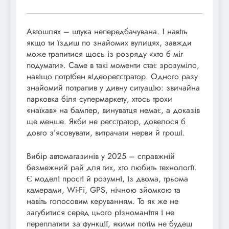
Автошлях – штука непередбачувана. І навіть
якщо ти їздиш по знайомих вулицях, завжди
може трапитися щось із розряду «хто б міг
подумати». Саме в такі моменти стає зрозуміло,
навіщо потрібен відеореєстратор. Одного разу
знайомий потрапив у дивну ситуацію: звичайна
парковка біля супермаркету, хтось трохи
«наїхав» на бампер, винуватця немає, а доказів
ще менше. Якби не реєстратор, довелося б
довго з’ясовувати, витрачати нерви й гроші.
Вибір автомагазинів у 2025 – справжній
безмежний рай для тих, хто любить технології.
Є моделі прості й розумні, із двома, трьома
камерами, Wi-Fi, GPS, нічною зйомкою та
навіть голосовим керуванням. То як же не
загубитися серед цього різноманіття і не
переплатити за функції, якими потім не будеш