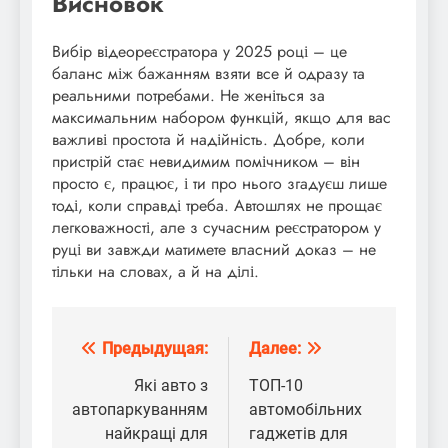
Висновок
Вибір відеореєстратора у 2025 році – це
баланс між бажанням взяти все й одразу та
реальними потребами. Не женіться за
максимальним набором функцій, якщо для вас
важливі простота й надійність. Добре, коли
пристрій стає невидимим помічником – він
просто є, працює, і ти про нього згадуєш лише
тоді, коли справді треба. Автошлях не прощає
легковажності, але з сучасним реєстратором у
руці ви завжди матимете власний доказ – не
тільки на словах, а й на ділі.
Предыдущая:
Далее:
Навигация
по
Які авто з
ТОП-10
автопаркуванням
автомобільних
записям
найкращі для
гаджетів для