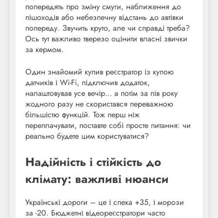
попередять про зміну смуги, наближення до
пішоходів або небезпечну відстань до автівки
попереду. Звучить круто, але чи справді треба?
Ось тут важливо тверезо оцінити власні звички
за кермом.
Один знайомий купив реєстратор із купою
датчиків і Wi-Fi, підключив додаток,
налаштовував усе вечір… а потім за пів року
жодного разу не скористався переважною
більшістю функцій. Тож перш ніж
переплачувати, поставте собі просте питання: чи
реально будете цим користуватися?
Надійність і стійкість до
клімату: важливі нюанси
Українські дороги – це і спека +35, і морози
за -20. Бюджетні відеореєстратори часто