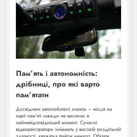
Пам’ять і автономність:
дрібниці, про які варто
пам’ятати
Досвідчені автолюбителі знають – місця на
карті пам’яті завжди не вистачає в
найневідповідніший момент. Сучасні
відеореєстратори знімають у високій роздільній
здатності, «важать» файли чимало. Обрати