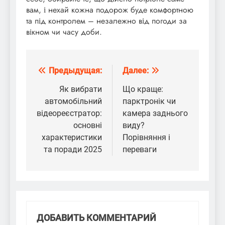
вам, і нехай кожна подорож буде комфортною
та під контролем – незалежно від погоди за
вікном чи часу доби.
Предыдущая:
Далее:
Навигация
по
Як вибрати
Що краще:
автомобільний
парктронік чи
записям
відеореєстратор:
камера заднього
основні
виду?
характеристики
Порівняння і
та поради 2025
переваги
ДОБАВИТЬ КОММЕНТАРИЙ