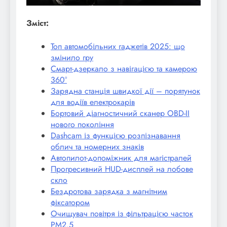
Зміст:
Топ автомобільних гаджетів 2025: що
змінило гру
Смарт-дзеркало з навігацією та камерою
360°
Зарядна станція швидкої дії – порятунок
для водіїв електрокарів
Бортовий діагностичний сканер OBD-II
нового покоління
Dashcam із функцією розпізнавання
облич та номерних знаків
Автопилот-допоміжник для магістралей
Прогресивний HUD-дисплей на лобове
скло
Бездротова зарядка з магнітним
фіксатором
Очищувач повітря із фільтрацією часток
PM2.5