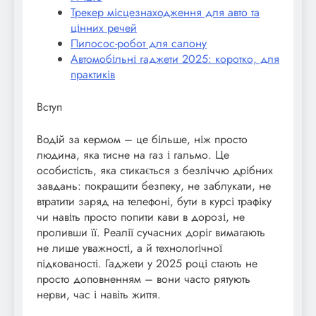
Трекер місцезнаходження для авто та
цінних речей
Пилосос-робот для салону
Автомобільні гаджети 2025: коротко, для
практиків
Вступ
Водій за кермом – це більше, ніж просто
людина, яка тисне на газ і гальмо. Це
особистість, яка стикається з безліччю дрібних
завдань: покращити безпеку, не заблукати, не
втратити заряд на телефоні, бути в курсі трафіку
чи навіть просто попити кави в дорозі, не
проливши її. Реалії сучасних доріг вимагають
не лише уважності, а й технологічної
підкованості. Гаджети у 2025 році стають не
просто доповненням – вони часто рятують
нерви, час і навіть життя.