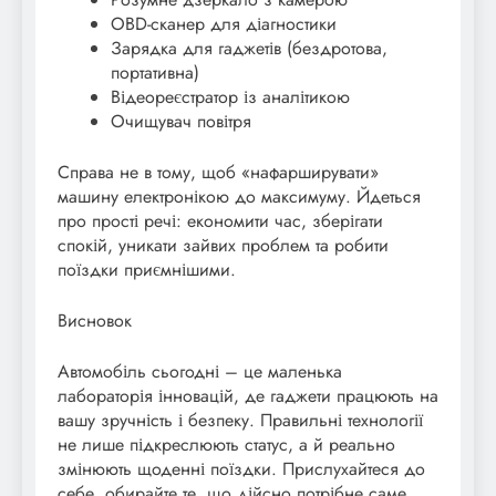
OBD-сканер для діагностики
Зарядка для гаджетів (бездротова,
портативна)
Відеореєстратор із аналітикою
Очищувач повітря
Справа не в тому, щоб «нафарширувати»
машину електронікою до максимуму. Йдеться
про прості речі: економити час, зберігати
спокій, уникати зайвих проблем та робити
поїздки приємнішими.
Висновок
Автомобіль сьогодні – це маленька
лабораторія інновацій, де гаджети працюють на
вашу зручність і безпеку. Правильні технології
не лише підкреслюють статус, а й реально
змінюють щоденні поїздки. Прислухайтеся до
себе, обирайте те, що дійсно потрібне саме