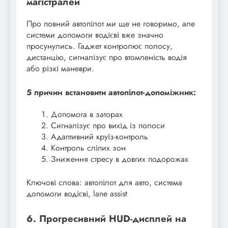
магістралей
Про повний автопілот ми ще не говоримо, але
системи допомоги водієві вже значно
просунулись. Гаджет контролює полосу,
дистанцію, сигналізує про втомленість водія
або різкі маневри.
5 причин встановити автопілот-допоміжник:
Допомога в заторах
Сигналізує про вихід із полоси
Адаптивний круїз-контроль
Контроль сліпих зон
Зниження стресу в довгих подорожах
Ключові слова: автопілот для авто, система
допомоги водієві, lane assist
6. Прогресивний HUD-дисплей на