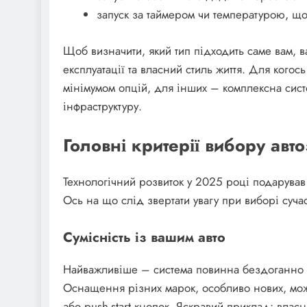
запуск за таймером чи температурою, що
Щоб визначити, який тип підходить саме вам, в
експлуатації та власний стиль життя. Для кого
мінімумом опцій, для інших – комплексна систе
інфраструктуру.
Головні критерії вибору авт
Технологічний розвиток у 2025 році подарував
Ось на що слід звертати увагу при виборі суча
Сумісність із вашим авто
Найважливіше – система повинна бездоганно 
Оснащення різних марок, особливо нових, може
або push-start кнопок. Яскравий приклад: влас