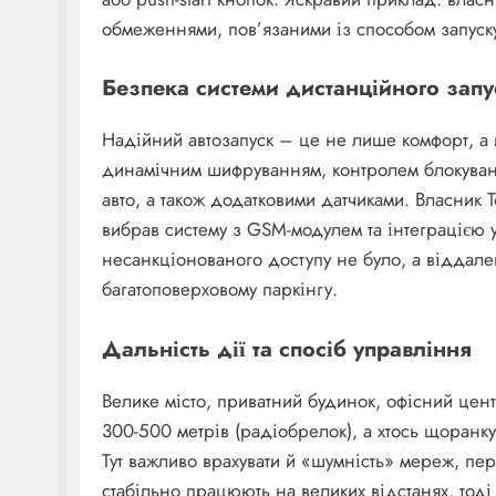
обмеженнями, пов’язаними із способом запуск
Безпека системи дистанційного запу
Надійний автозапуск – це не лише комфорт, а 
динамічним шифруванням, контролем блокуванн
авто, а також додатковими датчиками. Власник 
вибрав систему з GSM-модулем та інтеграцією 
несанкціонованого доступу не було, а віддале
багатоповерховому паркінгу.
Дальність дії та спосіб управління
Велике місто, приватний будинок, офісний цент
300-500 метрів (радіобрелок), а хтось щоранку
Тут важливо врахувати й «шумність» мереж, пе
стабільно працюють на великих відстанях, тоді