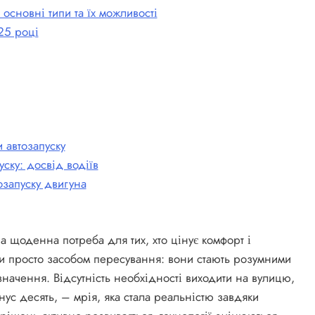
 основні типи та їх можливості
025 році
 автозапуску
уску: досвід водіїв
озапуску двигуна
а щоденна потреба для тих, хто цінує комфорт і
ути просто засобом пересування: вони стають розумними
значення. Відсутність необхідності виходити на вулицю,
нус десять, – мрія, яка стала реальністю завдяки