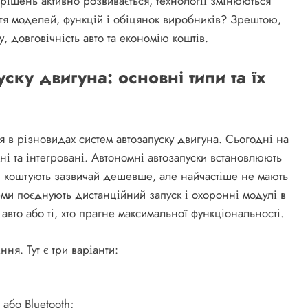
 рішень активно розвивається, технології змінюються
ття моделей, функцій і обіцянок виробників? Зрештою,
, довговічність авто та економію коштів.
ску двигуна: основні типи та їх
 в різновидах систем автозапуску двигуна. Сьогодні на
ні та інтегровані. Автономні автозапуски встановлюють
і, коштують зазвичай дешевше, але найчастіше не мають
еми поєднують дистанційний запуск і охоронні модулі в
вто або ті, хто прагне максимальної функціональності.
ня. Тут є три варіанти:
або Bluetooth;