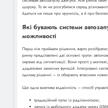
системам автозапуску двигуна. Але ринок таких
щороку. То як не розгубитися серед різномані
йдеться не лише про зручність, а й про безпеку
Які бувають системи автозапу
можливості
Перш ніж приймати рішення, варто розібратися
ринку представлені дві основні групи: автоном
окремо від сигналізації. Вони прості у монтаж
додаткових захисних функцій. Інтегровані сист
одному рішенні – їх обирають власники нових а
Ще одна важлива відмінність – спосіб управлін
традиційний пульт із радіокнопкою;
запуск із мобільного додатка через GSM 