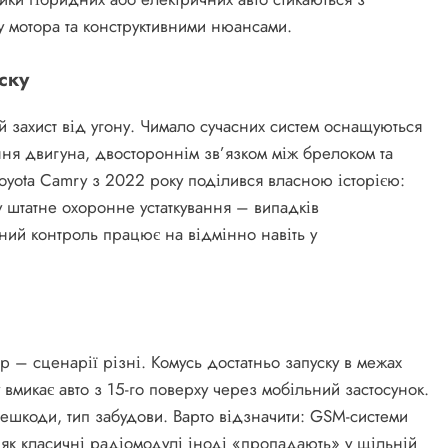
у мотора та конструктивними нюансами.
ску
й захист від угону. Чимало сучасних систем оснащуються
я двигуна, двостороннім зв’язком між брелоком та
Toyota Camry з 2022 року поділився власною історією:
у штатне охоронне устаткування – випадків
ний контроль працює на відмінно навіть у
р – сценарії різні. Комусь достатньо запуску в межах
 вмикає авто з 15-го поверху через мобільний застосунок.
решкоди, тип забудови. Варто відзначити: GSM-системи
 як класичні радіомодулі іноді «пропадають» у щільній