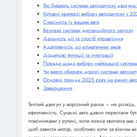
Які бувають системи автозапуску двигуна:
Головні критерії вибору автозапуску у 2
Сумісність із вашим авто
Безпека системи дистанційного запуску
Дальність дії та спосіб управління
Адаптивність до кліматичних умов
Додаткові функції та інтеграції
Поради щодо вибору найкращої системи
Чи варто обирати дорогі системи автозап
Основні тренди 2025 року на ринку авт
Завершення
Теплий двигун у морозний ранок – не розкіш, 
ефективність. Сучасні авто давно перестали б
помічниками у рутині, коли кожна хвилина має 
щоб завести мотор, особливо коли за вікном мі