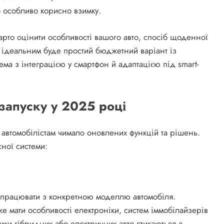
 особливо корисно взимку.
арто оцінити особливості вашого авто, спосіб щоденної
сь ідеальним буде простий бюджетний варіант із
ма з інтеграцією у смартфон й адаптацією під smart-
озапуску у 2025 році
 автомобілістам чимало оновлених функцій та рішень.
сної системи:
працювати з конкретною моделлю автомобіля.
 мати особливості електроніки, систем іммобілайзерів
ники гібридних або електричних авто стикаються з