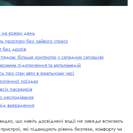
т на кожен день
ь простору без зайвого стресу
т без дротів
глядом: більше контролю у складних ситуаціях
максимум підключення та мультимедій
сь про стан авто в реальному часі
езпечної поїздки
 всіх пасажирів
до несподіванок
 від викрадення
швидко, що навіть досвідчені водії не завжди встигають
у пристрої, які підвищують рівень безпеки, комфорту чи