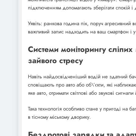
підключенням допомагають зберігати спокій і д
Уявіть: ранкова година пік, поруч агресивний 
важливий запис надходить на ваш смартфон і у
Системи моніторингу сліпих
зайвого стресу
Навіть найдосвідченіший водій не здатний бач
сповіщають про авто або об\’єкти, які наближа
яке авто, отримати світлові або звукові сигнал
Така технологія особливо стане у пригоді на ба
в тісному міському дворику.
Бездротові зарядки та адап