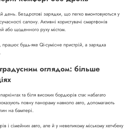
ій день. Бездротові зарядки, що легко вмонтовуються у
сучасності салону. Активні користувачі смартфонів
ей або щоденного руху містом.
 працює будь-яке Qi-сумісне пристрій, а зарядка
.
-градусним оглядом: більше
іях
паркінгах та біля високих бордюрів стає набагато
 показують повну панораму навколо авто, допомагають
пин на бампері.
ів і сімейних авто, але й у невеликому міському хетчбеку