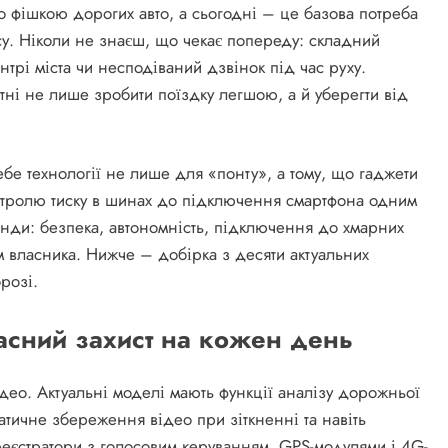
 фішкою дорогих авто, а сьогодні – це базова потреба
асу. Ніколи не знаєш, що чекає попереду: складний
трі міста чи несподіваний дзвінок під час руху.
тні не лише зробити поїздку легшою, а й уберегти від
бе технології не лише для «понту», а тому, що гаджети
нтролю тиску в шинах до підключення смартфона одним
ренди: безпека, автономність, підключення до хмарних
ям власника. Нижче – добірка з десяти актуальних
розі.
часний захист на кожен день
ідео. Актуальні моделі мають функції аналізу дорожньої
тичне збереження відео при зіткненні та навіть
-реєстратори з голосовим керуванням, GPS-модулями і 4G-