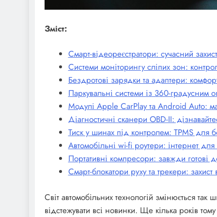
Зміст:
Смарт-відеореєстратори: сучасний захис
Системи моніторингу сліпих зон: контрол
Бездротові зарядки та адаптери: комфор
Паркувальні системи із 360-градусним о
Модулі Apple CarPlay та Android Auto: 
Діагностичні сканери OBD-II: дізнавайте
Тиск у шинах під контролем: TPMS для б
Автомобільні wi-fi роутери: інтернет для
Портативні компресори: завжди готові 
Смарт-блокатори руху та трекери: захист
Світ автомобільних технологій змінюється так 
відстежувати всі новинки. Ще кілька років том