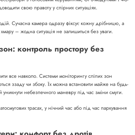
оводити свою правоту у спірних ситуаціях.
водій. Сучасна камера одразу фіксує кожну дрібницю, а
 хмару – жодна ситуація не залишиться без уваги.
 зон: контроль простору без
ити все навколо. Системи моніторингу сліпих зон
ються ззаду чи збоку. Їх можна встановити майже на будь-
и й уникнути небезпечного маневру під час зміни смуги.
гатосмугових трасах, у нічний час або під час паркування
тери: комфорт без дротів