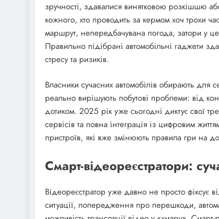
зручності, здавалися винятковою розкішшю або
кожного, хто проводить за кермом хоч трохи ч
маршрут, непередбачувана погода, затори у цен
Правильно підібрані автомобільні гаджети зда
стресу та ризиків.
Власники сучасних автомобілів обирають для се
реально вирішують побутові проблеми: від ко
дотиком. 2025 рік уже сьогодні диктує свої т
сервісів та повна інтеграція із цифровим житт
пристроїв, які вже змінюють правила гри на до
Смарт-відеореєстратори: су
Відеореєстратор уже давно не просто фіксує в
ситуації, попередження про перешкоди, автома
можливість трансляції відео у «хмару». Смарт