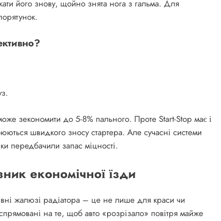
скати його знову, щойно знята нога з гальма. Для
порятунок.
ективно?
уз.
 може зекономити до 5-8% пального. Проте Start-Stop має і
боюються швидкого зносу стартера. Але сучасні системи
ки передбачили запас міцності.
зник економічної їзди
ивні жалюзі радіатора – це не лише для краси чи
прямовані на те, щоб авто «розрізало» повітря майже