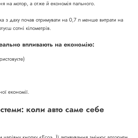
 на мотор, а отже й економія пального.
ка з даху почав отримувати на 0,7 л менше витрати на
уєш сотні кілометрів.
реально впливають на економію:
ристовуєте)
ної економії.
стеми: коли авто саме себе
 чарівну кнопку «Eco». Її активування змінює алгоритм