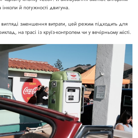
а інколи й потужності двигуна.
 вигляді зменшення витрати, цей режим підходить для
иклад, на трасі із круїз-контролем чи у вечірньому місті.