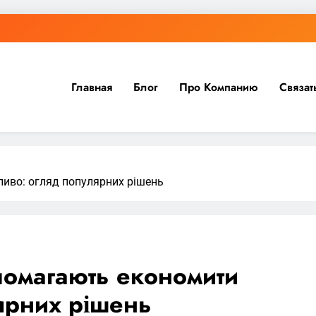
Главная
Блог
Про Компанию
Связат
ливо: огляд популярних рішень
опомагають економити
ярних рішень