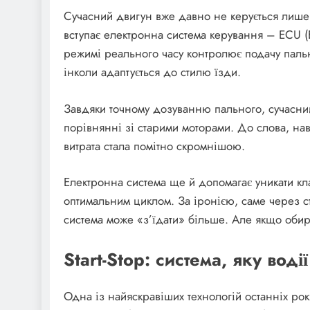
Сучасний двигун вже давно не керується лише
вступає електронна система керування – ECU (El
режимі реального часу контролює подачу пально
інколи адаптується до стилю їзди.
Завдяки точному дозуванню пального, сучасний
порівнянні зі старими моторами. До слова, нав
витрата стала помітно скромнішою.
Електронна система ще й допомагає уникати к
оптимальним циклом. За іронією, саме через ста
система може «з’їдати» більше. Але якщо обира
Start-Stop: система, яку во
Одна із найяскравіших технологій останніх років