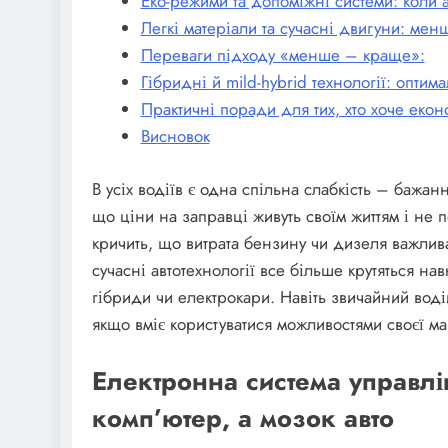
Еко-режими та допоміжні системи: коли 
Легкі матеріали та сучасні двигуни: мен
Переваги підходу «менше – краще»:
Гібридні й mild-hybrid технології: оптим
Практичні поради для тих, хто хоче еко
Висновок
В усіх водіїв є одна спільна слабкість – бажа
що ціни на заправці живуть своїм життям і не 
кричить, що витрата бензину чи дизеля важлив
сучасні автотехнології все більше крутяться нав
гібриди чи електрокари. Навіть звичайний воді
якщо вміє користуватися можливостями своєї м
Електронна система управлі
комп’ютер, а мозок авто