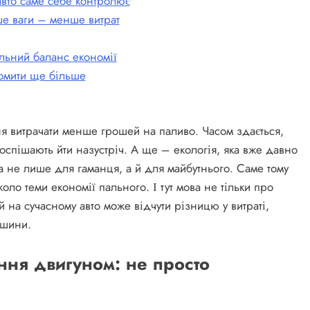
авто саме себе контролює
ше ваги – менше витрат
альний баланс економії
номити ще більше
ння витрачати менше грошей на паливо. Часом здається,
поспішають йти назустріч. А ще – екологія, яка вже давно
а не лише для гаманця, а й для майбутнього. Саме тому
коло теми економії пального. І тут мова не тільки про
й на сучасному авто може відчути різницю у витраті,
ашини.
ння двигуном: не просто