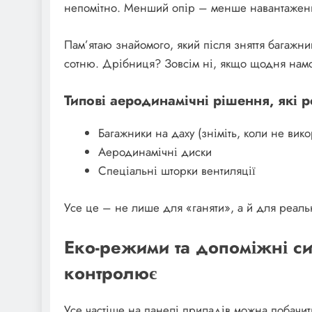
непомітно. Менший опір – менше навантаження
Пам’ятаю знайомого, який після зняття багажни
сотню. Дрібниця? Зовсім ні, якщо щодня намот
Типові аеродинамічні рішення, які 
Багажники на даху (зніміть, коли не вико
Аеродинамічні диски
Спеціальні шторки вентиляції
Усе це – не лише для «ганяти», а й для реаль
Еко-режими та допоміжні си
контролює
Усе частіше на панелі приладів можна побачити