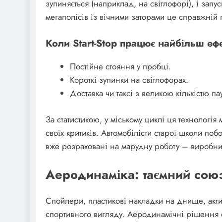
зупиняється (наприклад, на світлофорі), і запу
мегаполісів із вічними заторами це справжній 
Коли Start-Stop працює найбільш еф
Постійне стояння у пробці.
Короткі зупинки на світлофорах.
Доставка чи таксі з великою кількістю па
За статистикою, у міському циклі ця технологія
своїх критиків. Автомобілісти старої школи по
вже розраховані на марудну роботу – виробни
Аеродинаміка: таємний сою
Спойлери, пластикові накладки на днище, акт
спортивного вигляду. Аеродинамічні рішення с