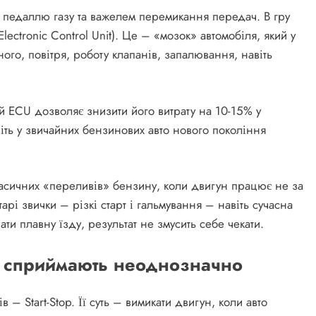
 педаллю газу та важелем перемикання передач. В гру
ectronic Control Unit). Це – «мозок» автомобіля, який у
го, повітря, роботу клапанів, запалювання, навіть
 ECU дозволяє знизити його витрату на 10-15% у
іть у звичайних бензинових авто нового покоління
ласичних «переливів» бензину, коли двигун працює не за
рі звички – різкі старт і гальмування – навіть сучасна
ти плавну їзду, результат не змусить себе чекати.
дії сприймають неоднозначно
 – Start-Stop. Її суть – вимикати двигун, коли авто