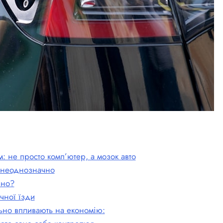
: не просто комп’ютер, а мозок авто
ть неоднозначно
вно?
чної їзди
льно впливають на економію: