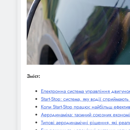
Зміст:
Електронна система управління двигуном
Start-Stop: система, яку водії сприймаю
Коли Start-Stop працює найбільш ефекти
Аеродинаміка: таємний союзник економі
Типові аеродинамічні рішення, які реа