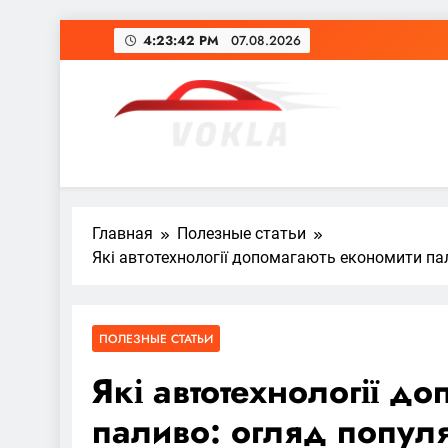
Перейти
4:23:43 PM
07.08.2026
к
содержимому
vokla.vn.ua
Главная
Полезные статьи
Які автотехнології допомагають економити па
ПОЛЕЗНЫЕ СТАТЬИ
Які автотехнології д
паливо: огляд попул