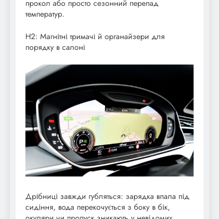
прокол або просто сезонний перепад
температур.
H2: Магнітні тримачі й органайзери для
порядку в салоні
Дрібниці завжди губляться: зарядка впала під
сидіння, вода перекочується з боку в бік,
окуляри чи пропуск зникають у невідомих