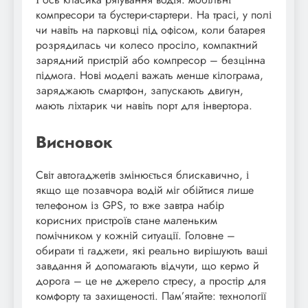
компресори та бустери-стартери. На трасі, у полі
чи навіть на парковці під офісом, коли батарея
розрядилась чи колесо просіло, компактний
зарядний пристрій або компресор – безцінна
підмога. Нові моделі важать менше кілограма,
заряджають смартфон, запускають двигун,
мають ліхтарик чи навіть порт для інвертора.
Висновок
Світ автогаджетів змінюється блискавично, і
якщо ще позавчора водій міг обійтися лише
телефоном із GPS, то вже завтра набір
корисних пристроїв стане маленьким
помічником у кожній ситуації. Головне –
обирати ті гаджети, які реально вирішують ваші
завдання й допомагають відчути, що кермо й
дорога – це не джерело стресу, а простір для
комфорту та захищеності. Пам’ятайте: технології