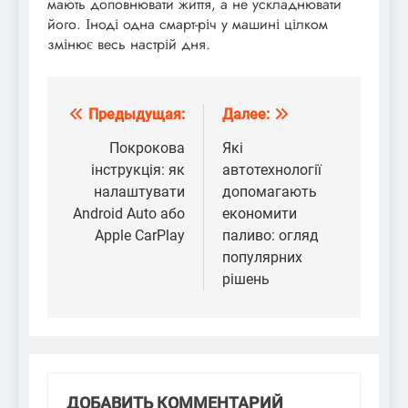
мають доповнювати життя, а не ускладнювати
його. Іноді одна смарт-річ у машині цілком
змінює весь настрій дня.
Предыдущая:
Далее:
Навигация
по
Покрокова
Які
інструкція: як
автотехнології
записям
налаштувати
допомагають
Android Auto або
економити
Apple CarPlay
паливо: огляд
популярних
рішень
ДОБАВИТЬ КОММЕНТАРИЙ