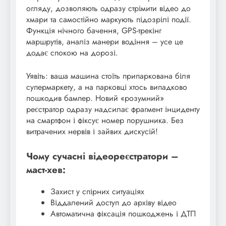
огляду, дозволяють одразу стрімити відео до
хмари та самостійно маркують підозрілі події.
Функція нічного бачення, GPS-трекінг
маршрутів, аналіз манери водіння – усе це
додає спокою на дорозі.
Уявіть: ваша машина стоїть припаркована біля
супермаркету, а на парковці хтось випадково
пошкодив бампер. Новий «розумний»
реєстратор одразу надсилає фрагмент інциденту
на смартфон і фіксує номер порушника. Без
витрачених нервів і зайвих дискусій!
Чому сучасні відеореєстратори –
маст-хев:
Захист у спірних ситуаціях
Віддалений доступ до архіву відео
Автоматична фіксація пошкоджень і ДТП