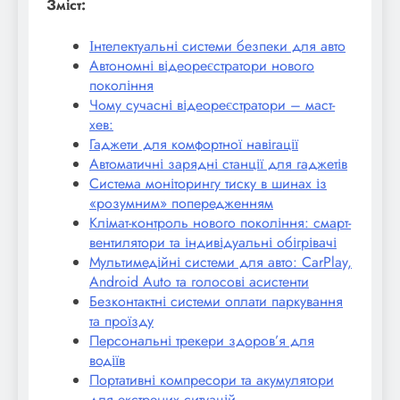
Зміст:
Інтелектуальні системи безпеки для авто
Автономні відеореєстратори нового
покоління
Чому сучасні відеореєстратори – маст-
хев:
Гаджети для комфортної навігації
Автоматичні зарядні станції для гаджетів
Система моніторингу тиску в шинах із
«розумним» попередженням
Клімат-контроль нового покоління: смарт-
вентилятори та індивідуальні обігрівачі
Мультимедійні системи для авто: CarPlay,
Android Auto та голосові асистенти
Безконтактні системи оплати паркування
та проїзду
Персональні трекери здоров’я для
водіїв
Портативні компресори та акумулятори
для екстрених ситуацій