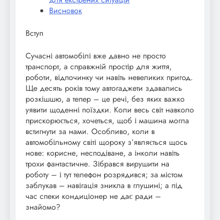
Висновок
Вступ
Сучасні автомобілі вже давно не просто
транспорт, а справжній простір для життя,
роботи, відпочинку чи навіть невеликих пригод.
Ще десять років тому автогаджети здавались
розкішшю, а тепер – це речі, без яких важко
уявити щоденні поїздки. Коли весь світ навколо
прискорюється, хочеться, щоб і машина могла
встигнути за нами. Особливо, коли в
автомобільному світі щороку з’являється щось
нове: корисне, несподіване, а інколи навіть
трохи фантастичне. Зібрався вирушити на
роботу – і тут телефон розрядився; за містом
заблукав – навігація зникла в глушині; а під
час спеки кондиціонер не дає ради –
знайомо?