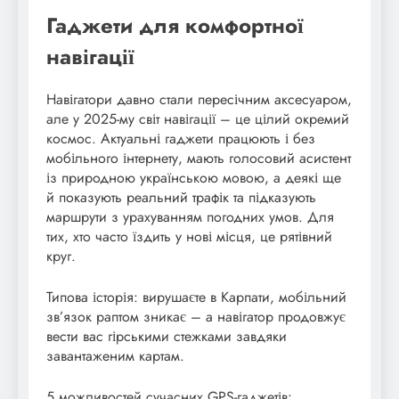
Гаджети для комфортної
навігації
Навігатори давно стали пересічним аксесуаром,
але у 2025-му світ навігації – це цілий окремий
космос. Актуальні гаджети працюють і без
мобільного інтернету, мають голосовий асистент
із природною українською мовою, а деякі ще
й показують реальний трафік та підказують
маршрути з урахуванням погодних умов. Для
тих, хто часто їздить у нові місця, це рятівний
круг.
Типова історія: вирушаєте в Карпати, мобільний
зв’язок раптом зникає – а навігатор продовжує
вести вас гірськими стежками завдяки
завантаженим картам.
5 можливостей сучасних GPS-гаджетів: