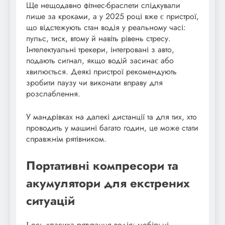
Ще нещодавно фітнес-браслети слідкували
лише за кроками, а у 2025 році вже є пристрої,
що відстежують стан водія у реальному часі:
пульс, тиск, втому й навіть рівень стресу.
Інтелектуальні трекери, інтегровані з авто,
подають сигнал, якщо водій засинає або
хвилюється. Деякі пристрої рекомендують
зробити паузу чи виконати вправу для
розслаблення.
У мандрівках на далекі дистанції та для тих, хто
проводить у машині багато годин, це може стати
справжнім рятівником.
Портативні компресори та
акумулятори для екстрених
ситуацій
І ось класика рятування водія: мобільні