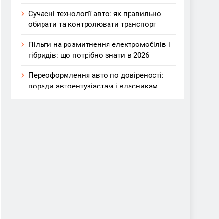
Сучасні технології авто: як правильно
обирати та контролювати транспорт
Пільги на розмитнення електромобілів і
гібридів: що потрібно знати в 2026
Переоформлення авто по довіреності:
поради автоентузіастам і власникам