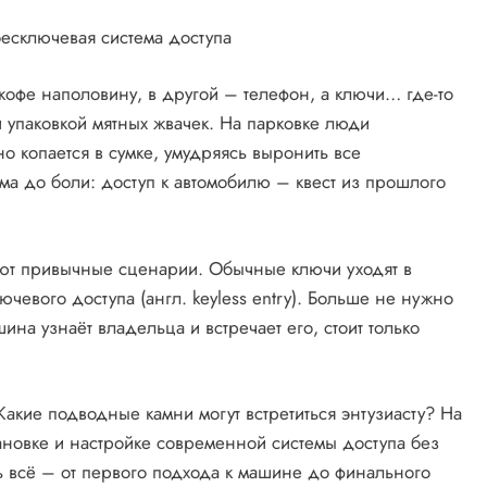
бесключевая система доступа
 кофе наполовину, в другой – телефон, а ключи… где-то
и упаковкой мятных жвачек. На парковке люди
о копается в сумке, умудряясь выронить все
ма до боли: доступ к автомобилю – квест из прошлого
ют привычные сценарии. Обычные ключи уходят в
чевого доступа (англ. keyless entry). Больше не нужно
на узнаёт владельца и встречает его, стоит только
Какие подводные камни могут встретиться энтузиасту? На
ановке и настройке современной системы доступа без
ь всё – от первого подхода к машине до финального