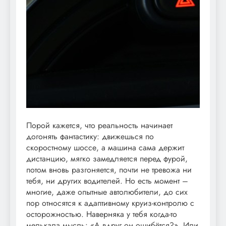
Порой кажется, что реальность начинает
догонять фантастику: движешься по
скоростному шоссе, а машина сама держит
дистанцию, мягко замедляется перед фурой,
потом вновь разгоняется, почти не тревожа ни
тебя, ни других водителей. Но есть момент –
многие, даже опытные автолюбители, до сих
пор относятся к адаптивному круиз-контролю с
осторожностью. Наверняка у тебя когда-то
мелькала мысль: «А вдруг он ошибётся?». Или