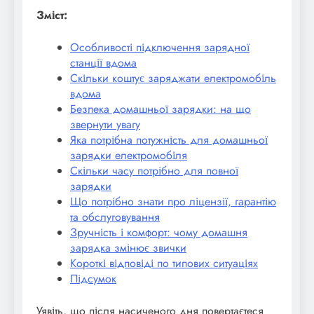
Зміст:
Особливості підключення зарядної
станції вдома
Скільки коштує заряджати електромобіль
вдома
Безпека домашньої зарядки: на що
звернути увагу
Яка потрібна потужність для домашньої
зарядки електромобіля
Скільки часу потрібно для повної
зарядки
Що потрібно знати про ліцензії, гарантію
та обслуговування
Зручність і комфорт: чому домашня
зарядка змінює звички
Короткі відповіді по типових ситуаціях
Підсумок
Уявіть, що після насиченого дня повертаєтеся