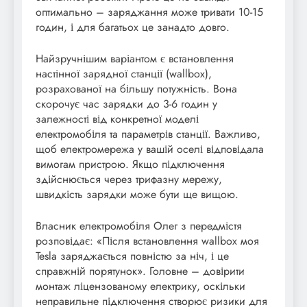
оптимально – заряджання може тривати 10-15
годин, і для багатьох це занадто довго.
Найзручнішим варіантом є встановлення
настінної зарядної станції (wallbox),
розрахованої на більшу потужність. Вона
скорочує час зарядки до 3-6 годин у
залежності від конкретної моделі
електромобіля та параметрів станції. Важливо,
щоб електромережа у вашій оселі відповідала
вимогам пристрою. Якщо підключення
здійснюється через трифазну мережу,
швидкість зарядки може бути ще вищою.
Власник електромобіля Олег з передмістя
розповідає: «Після встановлення wallbox моя
Tesla заряджається повністю за ніч, і це
справжній порятунок». Головне – довірити
монтаж ліцензованому електрику, оскільки
неправильне підключення створює ризики для