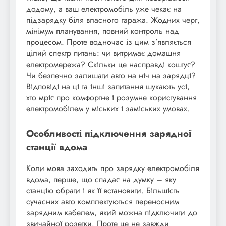
додому, а ваш електромобіль уже чекає на
підзарядку біля власного гаража. Жодних черг,
мінімум планування, повний контроль над
процесом. Проте водночас із цим з’являється
цілий спектр питань: чи витримає домашня
електромережа? Скільки це насправді коштує?
Чи безпечно залишати авто на ніч на зарядці?
Відповіді на ці та інші запитання шукають усі,
хто мріє про комфортне і розумне користування
електромобілем у міських і заміських умовах.
Особливості підключення зарядної
станції вдома
Коли мова заходить про зарядку електромобіля
вдома, перше, що спадає на думку – яку
станцію обрати і як її встановити. Більшість
сучасних авто комплектуються переносним
зарядним кабелем, який можна підключити до
звичайної розетки. Проте це не завжди