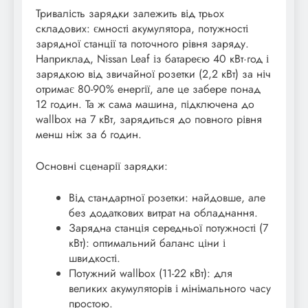
Тривалість зарядки залежить від трьох
складових: ємності акумулятора, потужності
зарядної станції та поточного рівня заряду.
Наприклад, Nissan Leaf із батареєю 40 кВт·год і
зарядкою від звичайної розетки (2,2 кВт) за ніч
отримає 80-90% енергії, але це забере понад
12 годин. Та ж сама машина, підключена до
wallbox на 7 кВт, зарядиться до повного рівня
менш ніж за 6 годин.
Основні сценарії зарядки:
Від стандартної розетки: найдовше, але
без додаткових витрат на обладнання.
Зарядна станція середньої потужності (7
кВт): оптимальний баланс ціни і
швидкості.
Потужний wallbox (11-22 кВт): для
великих акумуляторів і мінімального часу
простою.