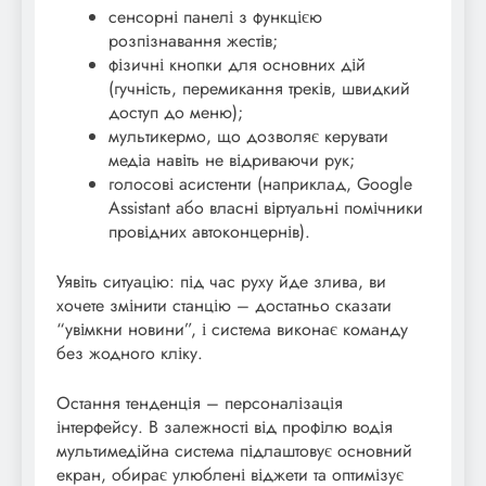
сенсорні панелі з функцією
розпізнавання жестів;
фізичні кнопки для основних дій
(гучність, перемикання треків, швидкий
доступ до меню);
мультикермо, що дозволяє керувати
медіа навіть не відриваючи рук;
голосові асистенти (наприклад, Google
Assistant або власні віртуальні помічники
провідних автоконцернів).
Уявіть ситуацію: під час руху йде злива, ви
хочете змінити станцію – достатньо сказати
“увімкни новини”, і система виконає команду
без жодного кліку.
Остання тенденція – персоналізація
інтерфейсу. В залежності від профілю водія
мультимедійна система підлаштовує основний
екран, обирає улюблені віджети та оптимізує