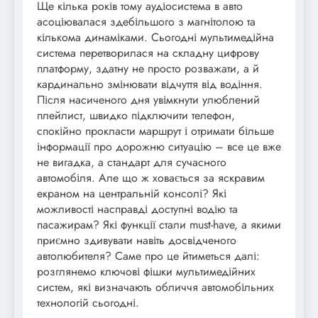
Ще кілька років тому аудіосистема в авто
асоціювалася здебільшого з магнітолою та
кількома динаміками. Сьогодні мультимедійна
система перетворилася на складну цифрову
платформу, здатну не просто розважати, а й
кардинально змінювати відчуття від водіння.
Після насиченого дня увімкнути улюблений
плейлист, швидко підключити телефон,
спокійно прокласти маршрут і отримати більше
інформації про дорожню ситуацію – все це вже
не вигадка, а стандарт для сучасного
автомобіля. Але що ж ховається за яскравим
екраном на центральній консолі? Які
можливості насправді доступні водію та
пасажирам? Які функції стали must-have, а якими
приємно здивувати навіть досвідченого
автолюбителя? Саме про це йтиметься далі:
розглянемо ключові фішки мультимедійних
систем, які визначають обличчя автомобільних
технологій сьогодні.