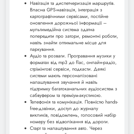
Навігація та диспетчеризація маршрутів.
Власна GPS-навігація, інтеграція з
картографічними сервісами, постійне
оновлення дорожньої інформації –
мультимедійна система здатна
попередити про затори, ремонтні роботи,
навіть знайти оптимальне місце для
паркування.
Аудіо та розваги. Програвання музики у
форматах від mp3 до flac, онлайн-радіо,
стрімінгові сервіси, подкасти. Деякі
системи мають персоналізовані
налаштування звучання й навіть
підтримку багатоканальних аудіосистем з
сабвуфером та преміум-акустикою.
Телефонія та комунікація. Повністю hands-
free-дзвінки, доступ до журналу
викликів, повідомлень, голосовий набір
номеру без відволікання від дороги.
Старт та налаштування авто. Через