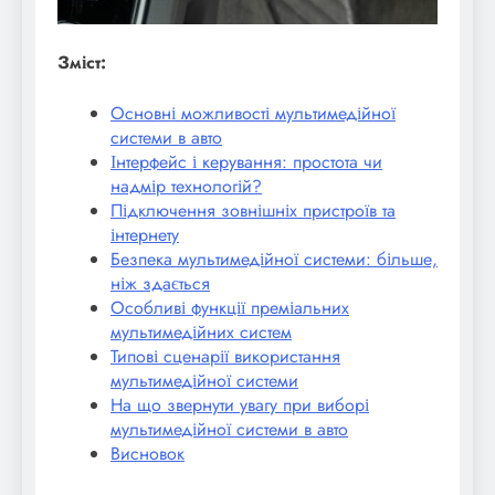
Зміст:
Основні можливості мультимедійної
системи в авто
Інтерфейс і керування: простота чи
надмір технологій?
Підключення зовнішніх пристроїв та
інтернету
Безпека мультимедійної системи: більше,
ніж здається
Особливі функції преміальних
мультимедійних систем
Типові сценарії використання
мультимедійної системи
На що звернути увагу при виборі
мультимедійної системи в авто
Висновок