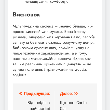
налаштування комфорту).
Висновок
Мультимедійна система – значно більше, ніж
просто дисплей для музики. Вона інтегрує
розваги, інтерфейс для керування авто, засоби
зв’язку та безпеки в одному розумному центрі.
Вибираючи сучасне авто, приділіть увагу не
лише технічним характеристикам, а й тому,
наскільки мультимедійна система відповідає
вашим реальним щоденним сценаріям – це
суттєво полегшить і урізноманітнить досвід
водіння.
Предыдущая:
Далее:
Навигация
по
Відповіді на
Що таке Car-to-
найчастіші
Car