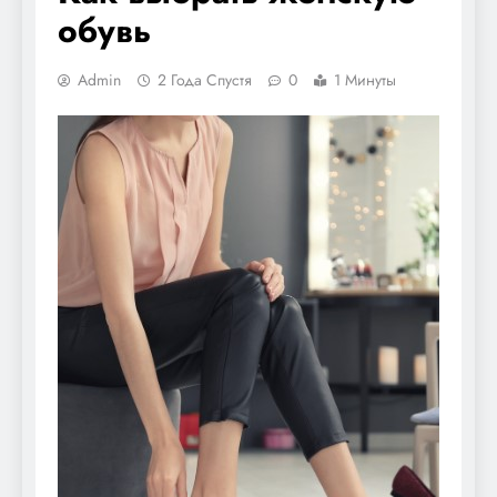
обувь
Admin
2 Года Спустя
0
1 Минуты