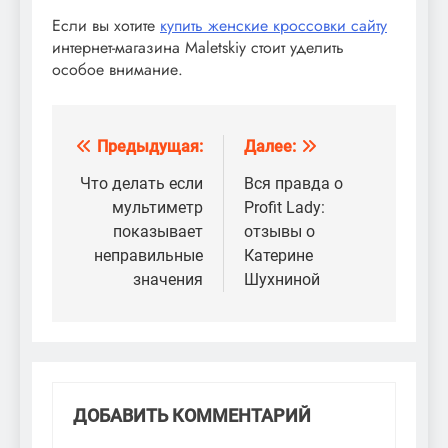
Если вы хотите
купить женские кроссовки сайту
интернет-магазина Maletskiy стоит уделить
особое внимание.
Предыдущая:
Далее:
Навигация
по
Что делать если
Вся правда о
мультиметр
Profit Lady:
записям
показывает
отзывы о
неправильные
Катерине
значения
Шухниной
ДОБАВИТЬ КОММЕНТАРИЙ