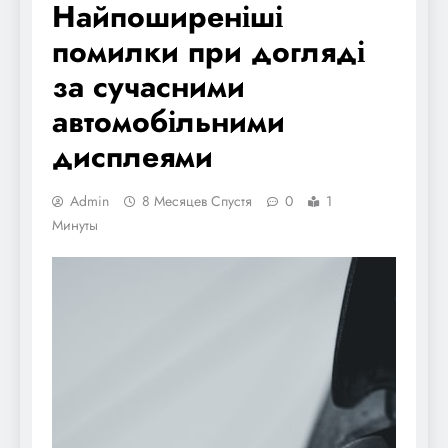
Найпоширеніші
помилки при догляді
за сучасними
автомобільними
дисплеями
Admin
8 Месяцев Спустя
0
1
Минуты