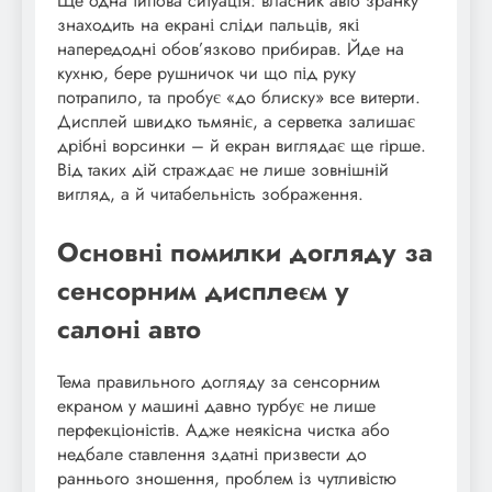
Ще одна типова ситуація: власник авто зранку
знаходить на екрані сліди пальців, які
напередодні обов’язково прибирав. Йде на
кухню, бере рушничок чи що під руку
потрапило, та пробує «до блиску» все витерти.
Дисплей швидко тьмяніє, а серветка залишає
дрібні ворсинки – й екран виглядає ще гірше.
Від таких дій страждає не лише зовнішній
вигляд, а й читабельність зображення.
Основні помилки догляду за
сенсорним дисплеєм у
салоні авто
Тема правильного догляду за сенсорним
екраном у машині давно турбує не лише
перфекціоністів. Адже неякісна чистка або
недбале ставлення здатні призвести до
раннього зношення, проблем із чутливістю