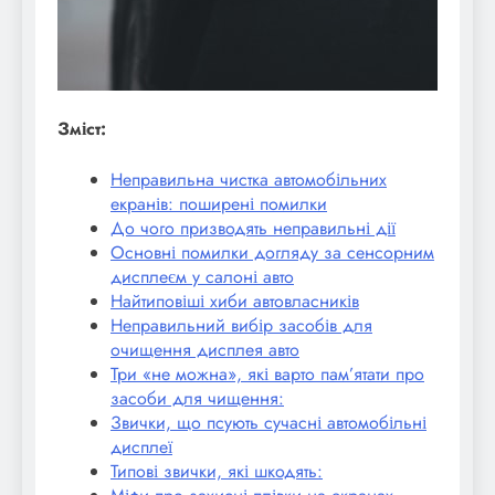
Зміст:
Неправильна чистка автомобільних
екранів: поширені помилки
До чого призводять неправильні дії
Основні помилки догляду за сенсорним
дисплеєм у салоні авто
Найтиповіші хиби автовласників
Неправильний вибір засобів для
очищення дисплея авто
Три «не можна», які варто пам’ятати про
засоби для чищення:
Звички, що псують сучасні автомобільні
дисплеї
Типові звички, які шкодять: