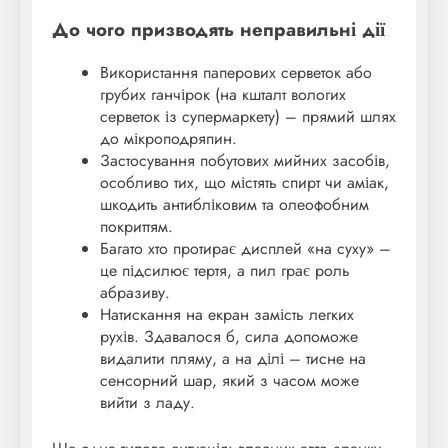
До чого призводять неправильні дії
Використання паперових серветок або
грубих ганчірок (на кшталт вологих
серветок із супермаркету) – прямий шлях
до мікроподряпин.
Застосування побутових мийних засобів,
особливо тих, що містять спирт чи аміак,
шкодить антибліковим та олеофобним
покриттям.
Багато хто протирає дисплей «на суху» –
це підсилює тертя, а пил грає роль
абразиву.
Натискання на екран замість легких
рухів. Здавалося б, сила допоможе
видалити пляму, а на ділі – тисне на
сенсорний шар, який з часом може
вийти з ладу.