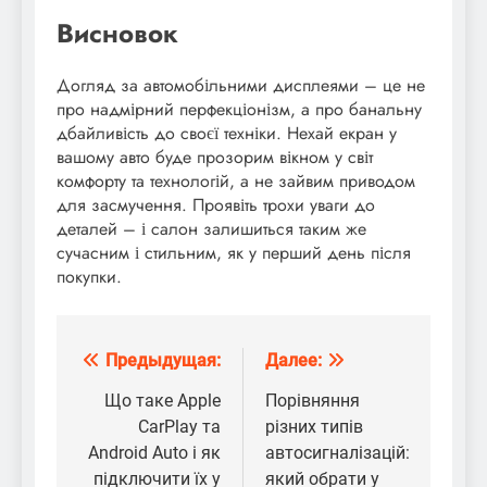
Висновок
Догляд за автомобільними дисплеями – це не
про надмірний перфекціонізм, а про банальну
дбайливість до своєї техніки. Нехай екран у
вашому авто буде прозорим вікном у світ
комфорту та технологій, а не зайвим приводом
для засмучення. Проявіть трохи уваги до
деталей – і салон залишиться таким же
сучасним і стильним, як у перший день після
покупки.
Предыдущая:
Далее:
Навигация
по
Що таке Apple
Порівняння
CarPlay та
різних типів
записям
Android Auto і як
автосигналізацій:
підключити їх у
який обрати у