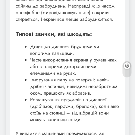
стійким до забруднень. Насправді ж із часом
олеофобне (жировідштовхувальне) покриття
стирається, і екран все легше забруднюється.
Типові звички, які шкодять:
Дотик до дисплея брудними чи
вологими пальцями.
Часте використання екрана у рукавичках
або з гострими декоративними
елементами на руках.
Ігнорування пилу на поверхні: навіть
дрібні частинки, невидимі неозброєним
оком, працюють як абразив.
Розташування предметів на дисплеї
(дріб’язок, парфуми, брелоки), коли авто
стоїть на стоянці – від вібрацій вони
можуть залишити сліди.
У випадку з машинами преміум-класу, де