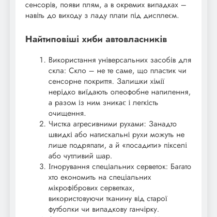
сенсорів, появи плям, а в окремих випадках –
навіть до виходу з ладу плати під дисплеєм.
Найтиповіші хиби автовласників
Використання універсальних засобів для
скла: Скло – не те саме, що пластик чи
сенсорне покриття. Залишки хімії
нерідко виїдають олеофобне напилення,
а разом із ним зникає і легкість
очищення.
Чистка агресивними рухами: Занадто
швидкі або натискальні рухи можуть не
лише подряпати, а й «посадити» пікселі
або чутливий шар.
Ігнорування спеціальних серветок: Багато
хто економить на спеціальних
мікрофібрових серветках,
використовуючи тканину від старої
футболки чи випадкову ганчірку.