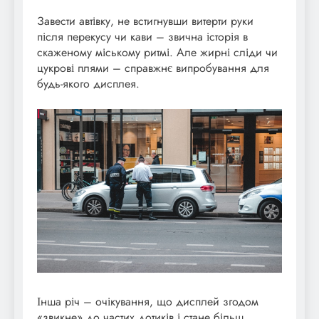
Завести автівку, не встигнувши витерти руки
після перекусу чи кави – звична історія в
скаженому міському ритмі. Але жирні сліди чи
цукрові плями – справжнє випробування для
будь-якого дисплея.
Інша річ – очікування, що дисплей згодом
«звикне» до частих дотиків і стане більш