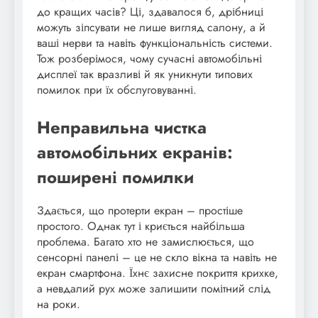
до кращих часів? Ці, здавалося б, дрібниці
можуть зіпсувати не лише вигляд салону, а й
ваші нерви та навіть функціональність системи.
Тож розберімося, чому сучасні автомобільні
дисплеї так вразливі й як уникнути типових
помилок при їх обслуговуванні.
Неправильна чистка
автомобільних екранів:
поширені помилки
Здається, що протерти екран – простіше
простого. Однак тут і криється найбільша
проблема. Багато хто не замислюється, що
сенсорні панелі – це не скло вікна та навіть не
екран смартфона. Їхнє захисне покриття крихке,
а невдалий рух може залишити помітний слід
на роки.