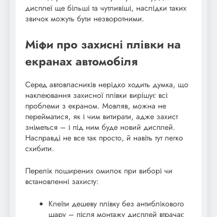
дисплеї ще більші та чутливіші, наслідки таких
звичок можуть бути незворотними.
Міфи про захисні плівки на
екранах автомобіля
Серед автовласників нерідко ходить думка, що
наклеювання захисної плівки вирішує всі
проблеми з екраном. Мовляв, можна не
перейматися, як і чим витирати, адже захист
зніметься – і під ним буде новий дисплей.
Насправді не все так просто, й навіть тут легко
схибити.
Перелік поширених омилок при виборі чи
встановленні захисту:
Клеїти дешеву плівку без антиблікового
шару – після монтажу дисплей втрачає