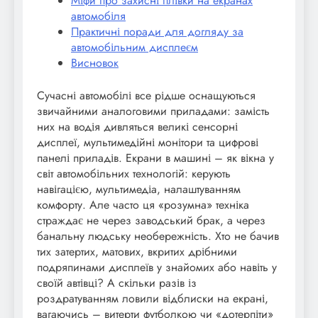
Міфи про захисні плівки на екранах
автомобіля
Практичні поради для догляду за
автомобільним дисплеєм
Висновок
Сучасні автомобілі все рідше оснащуються
звичайними аналоговими приладами: замість
них на водія дивляться великі сенсорні
дисплеї, мультимедійні монітори та цифрові
панелі приладів. Екрани в машині – як вікна у
світ автомобільних технологій: керують
навігацією, мультимедіа, налаштуванням
комфорту. Але часто ця «розумна» техніка
страждає не через заводський брак, а через
банальну людську необережність. Хто не бачив
тих затертих, матових, вкритих дрібними
подряпинами дисплеїв у знайомих або навіть у
своїй автівці? А скільки разів із
роздратуванням ловили відблиски на екрані,
вагаючись – витерти футболкою чи «дотерпіти»