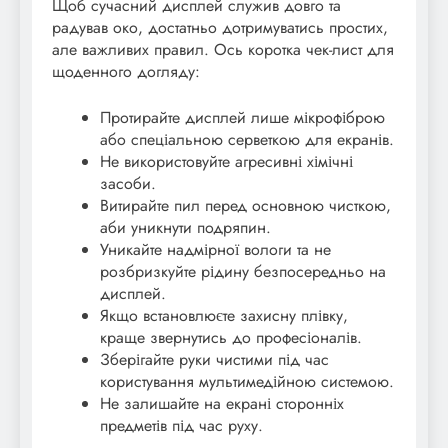
Щоб сучасний дисплей служив довго та
радував око, достатньо дотримуватись простих,
але важливих правил. Ось коротка чек-лист для
щоденного догляду:
Протирайте дисплей лише мікрофіброю
або спеціальною серветкою для екранів.
Не використовуйте агресивні хімічні
засоби.
Витирайте пил перед основною чисткою,
аби уникнути подряпин.
Уникайте надмірної вологи та не
розбризкуйте рідину безпосередньо на
дисплей.
Якщо встановлюєте захисну плівку,
краще звернутись до професіоналів.
Зберігайте руки чистими під час
користування мультимедійною системою.
Не залишайте на екрані сторонніх
предметів під час руху.