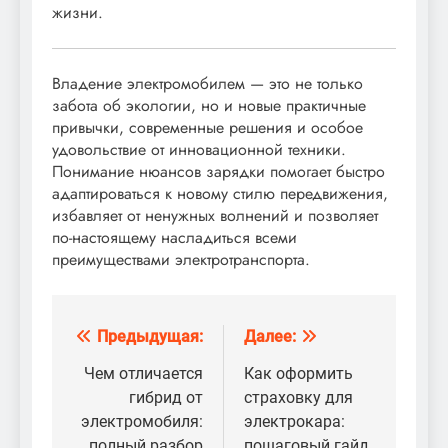
жизни.
Владение электромобилем — это не только
забота об экологии, но и новые практичные
привычки, современные решения и особое
удовольствие от инновационной техники.
Понимание нюансов зарядки помогает быстро
адаптироваться к новому стилю передвижения,
избавляет от ненужных волнений и позволяет
по-настоящему насладиться всеми
преимуществами электротранспорта.
Предыдущая:
Далее:
Навигация
по
Чем отличается
Как оформить
гибрид от
страховку для
записям
электромобиля:
электрокара:
полный разбор
пошаговый гайд