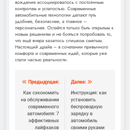
вождение ассоциировалось с постоянным
контролем и усталостью. Современные
автомобильные технологии делают путь
удобнее, безопаснее, а главное –
персональнее. Остаётся только быть открытым к
новым решениям и не бояться попробовать то,
что ещё вчера казалось слишком смелым.
Настоящий драйв – в сочетании привычного
комфорта и современных идей, которые уже
стали частью реальности.
Предыдущая:
Далее:
Навигация
по
Как сэкономить
Инструкция: как
на обслуживании
установить
записям
современного
беспроводную
автомобиля: 7
зарядку в
эффективных
автомобиль
лайфхаков
своими руками